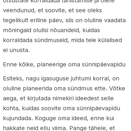
otsustate korraldada tähistamise ja olete
veendunud, et soovite, et see oleks
tegelikult eriline päev, siis on oluline vaadata
mõningaid olulisi nõuandeid, kuidas
korraldada sündmuseid, mida teie külalised
ei unusta.
Enne kõike, planeerige oma sünnipäevapidu
Esiteks, nagu igasuguse juhtumi korral, on
oluline planeerida oma sündmus ette. Võtke
aega, et kirjutada nimekiri ideedest selle
kohta, kuidas soovite oma sünnipäevapidu
kujundada. Koguge oma ideed, enne kui
hakkate neid ellu viima. Pange tähele, et