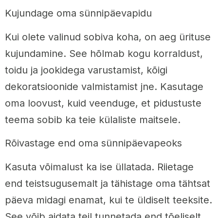
Kujundage oma sünnipäevapidu
Kui olete valinud sobiva koha, on aeg ürituse
kujundamine. See hõlmab kogu korraldust,
toidu ja jookidega varustamist, kõigi
dekoratsioonide valmistamist jne. Kasutage
oma loovust, kuid veenduge, et pidustuste
teema sobib ka teie külaliste maitsele.
Rõivastage end oma sünnipäevapeoks
Kasuta võimalust ka ise üllatada. Riietage
end teistsugusemalt ja tähistage oma tähtsat
päeva midagi enamat, kui te üldiselt teeksite.
See võib aidata teil tunnetada end tõeliselt