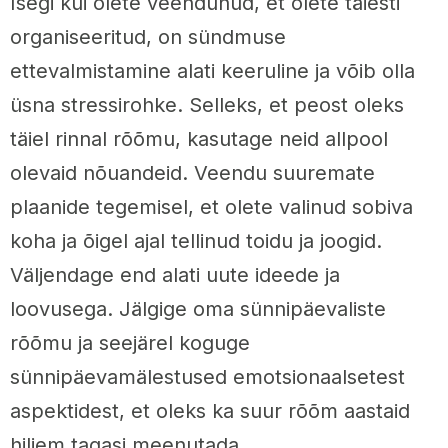
Isegi kui olete veendunud, et olete täiesti
organiseeritud, on sündmuse
ettevalmistamine alati keeruline ja võib olla
üsna stressirohke. Selleks, et peost oleks
täiel rinnal rõõmu, kasutage neid allpool
olevaid nõuandeid. Veendu suuremate
plaanide tegemisel, et olete valinud sobiva
koha ja õigel ajal tellinud toidu ja joogid.
Väljendage end alati uute ideede ja
loovusega. Jälgige oma sünnipäevaliste
rõõmu ja seejärel koguge
sünnipäevamälestused emotsionaalsetest
aspektidest, et oleks ka suur rõõm aastaid
hiljem tagasi meenutada.