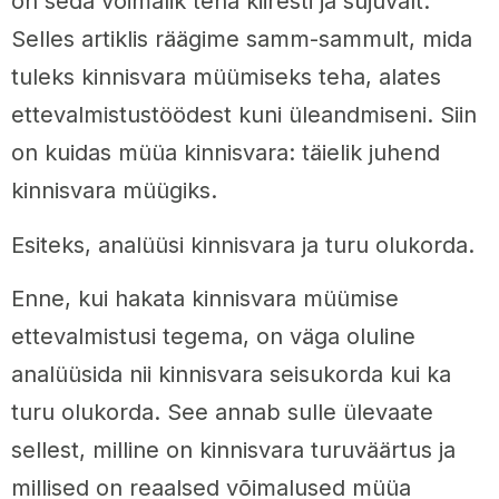
on seda võimalik teha kiiresti ja sujuvalt.
Selles artiklis räägime samm-sammult, mida
tuleks kinnisvara müümiseks teha, alates
ettevalmistustöödest kuni üleandmiseni. Siin
on kuidas müüa kinnisvara: täielik juhend
kinnisvara müügiks.
Esiteks, analüüsi kinnisvara ja turu olukorda.
Enne, kui hakata kinnisvara müümise
ettevalmistusi tegema, on väga oluline
analüüsida nii kinnisvara seisukorda kui ka
turu olukorda. See annab sulle ülevaate
sellest, milline on kinnisvara turuväärtus ja
millised on reaalsed võimalused müüa