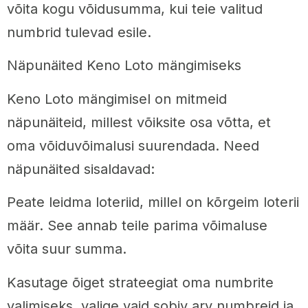
võita kogu võidusumma, kui teie valitud
numbrid tulevad esile.
Näpunäited Keno Loto mängimiseks
Keno Loto mängimisel on mitmeid
näpunäiteid, millest võiksite osa võtta, et
oma võiduvõimalusi suurendada. Need
näpunäited sisaldavad:
Peate leidma loteriid, millel on kõrgeim loterii
määr. See annab teile parima võimaluse
võita suur summa.
Kasutage õiget strateegiat oma numbrite
valimiseks, valige vaid sobiv arv numbreid ja