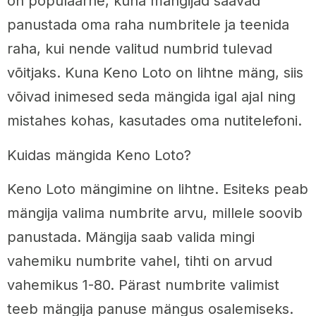
on populaarne, kuna mängijad saavad
panustada oma raha numbritele ja teenida
raha, kui nende valitud numbrid tulevad
võitjaks. Kuna Keno Loto on lihtne mäng, siis
võivad inimesed seda mängida igal ajal ning
mistahes kohas, kasutades oma nutitelefoni.
Kuidas mängida Keno Loto?
Keno Loto mängimine on lihtne. Esiteks peab
mängija valima numbrite arvu, millele soovib
panustada. Mängija saab valida mingi
vahemiku numbrite vahel, tihti on arvud
vahemikus 1-80. Pärast numbrite valimist
teeb mängija panuse mängus osalemiseks.