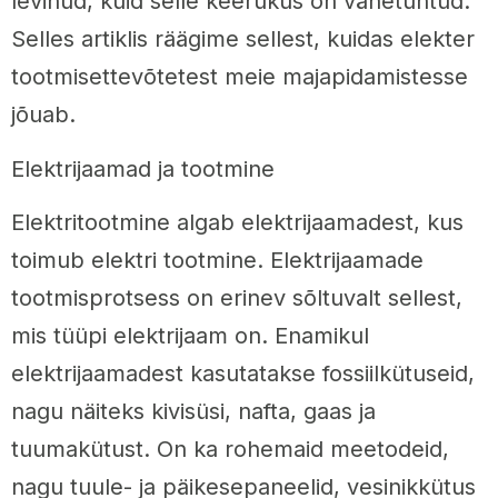
levinud, kuid selle keerukus on vähetuntud.
Selles artiklis räägime sellest, kuidas elekter
tootmisettevõtetest meie majapidamistesse
jõuab.
Elektrijaamad ja tootmine
Elektritootmine algab elektrijaamadest, kus
toimub elektri tootmine. Elektrijaamade
tootmisprotsess on erinev sõltuvalt sellest,
mis tüüpi elektrijaam on. Enamikul
elektrijaamadest kasutatakse fossiilkütuseid,
nagu näiteks kivisüsi, nafta, gaas ja
tuumakütust. On ka rohemaid meetodeid,
nagu tuule- ja päikesepaneelid, vesinikkütus