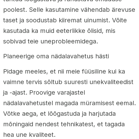
poolest. Selle kasutamine vähendab ärevuse
taset ja soodustab kiiremat uinumist. Võite
kasutada ka muid eeterlikke õlisid, mis
sobivad teie uneprobleemidega.
Planeerige oma nädalavahetus hästi
Pidage meeles, et nii meie füüsiline kui ka
vaimne tervis sõltub suuresti unekvaliteedist
ja -ajast. Proovige varajastel
nädalavahetustel magada müramisest eemal.
Võtke aega, et lõõgastuda ja harjutada
mõningaid nendest tehnikatest, et tagada
hea une kvaliteet.