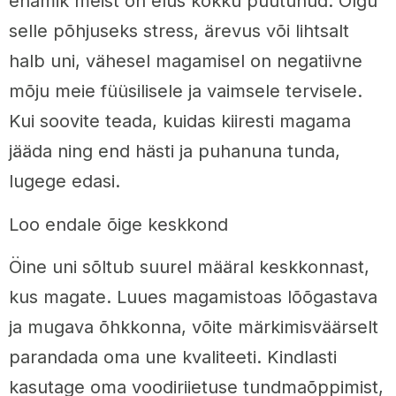
enamik meist on elus kokku puutunud. Olgu
selle põhjuseks stress, ärevus või lihtsalt
halb uni, vähesel magamisel on negatiivne
mõju meie füüsilisele ja vaimsele tervisele.
Kui soovite teada, kuidas kiiresti magama
jääda ning end hästi ja puhanuna tunda,
lugege edasi.
Loo endale õige keskkond
Öine uni sõltub suurel määral keskkonnast,
kus magate. Luues magamistoas lõõgastava
ja mugava õhkkonna, võite märkimisväärselt
parandada oma une kvaliteeti. Kindlasti
kasutage oma voodiriietuse tundmaõppimist,