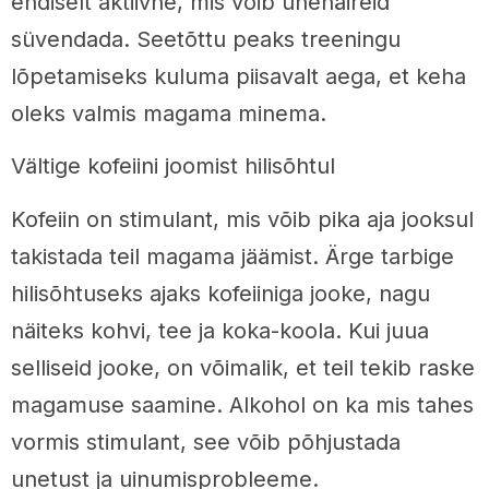
endiselt aktiivne, mis võib unehäireid
süvendada. Seetõttu peaks treeningu
lõpetamiseks kuluma piisavalt aega, et keha
oleks valmis magama minema.
Vältige kofeiini joomist hilisõhtul
Kofeiin on stimulant, mis võib pika aja jooksul
takistada teil magama jäämist. Ärge tarbige
hilisõhtuseks ajaks kofeiiniga jooke, nagu
näiteks kohvi, tee ja koka-koola. Kui juua
selliseid jooke, on võimalik, et teil tekib raske
magamuse saamine. Alkohol on ka mis tahes
vormis stimulant, see võib põhjustada
unetust ja uinumisprobleeme.