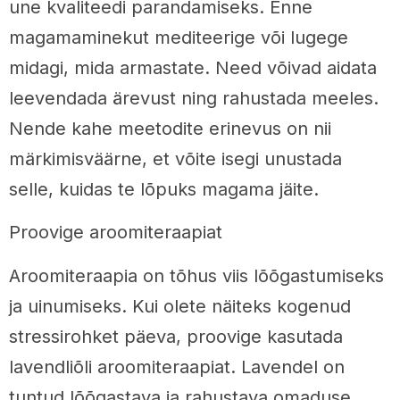
une kvaliteedi parandamiseks. Enne
magamaminekut mediteerige või lugege
midagi, mida armastate. Need võivad aidata
leevendada ärevust ning rahustada meeles.
Nende kahe meetodite erinevus on nii
märkimisväärne, et võite isegi unustada
selle, kuidas te lõpuks magama jäite.
Proovige aroomiteraapiat
Aroomiteraapia on tõhus viis lõõgastumiseks
ja uinumiseks. Kui olete näiteks kogenud
stressirohket päeva, proovige kasutada
lavendliõli aroomiteraapiat. Lavendel on
tuntud lõõgastava ja rahustava omaduse