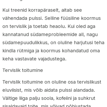
Kui treenid korrapäraselt, aitab see
vähendada pulssi. Selline füüsiline koormus
on tervislik ja toetab heaolu. Kui oled aga
kannatanud südameprobleemide all, nagu
südamepuudulikkus, on oluline harjutusi teha
kindla rütmiga ja koormus kohandatud oma
keha vastavate vajadustega.
Tervislik toitumine
Tervislik toitumine on oluline osa tervislikust
eluviisist, mis võib aidata pulssi alandada.
Vältige liiga palju soola, kofeiini ja suhkrut
sisaldavaid toite, mis võivad põhjustada