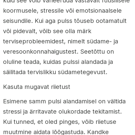
kuid see võib varieeruda vastavalt füüsilisele
koormusele, stressile või emotsionaalsele
seisundile. Kui aga pulss tõuseb ootamatult
või pidevalt, võib see olla märk
terviseprobleemidest, nimelt südame- ja
veresoonkonnahaigustest. Seetõttu on
oluline teada, kuidas pulssi alandada ja
säilitada tervislikku südametegevust.
Kasuta mugavat riietust
Esimene samm pulsi alandamisel on vältida
stressi ja ärritavate olukordade tekitamist.
Kui tunned, et oled pinges, võib riietuse
muutmine aidata lõõgastuda. Kandke