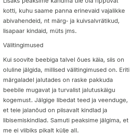
Lisaks peaksime kandma üle õla rippuvat
kotti, kuhu saame panna erinevaid vajalikke
abivahendeid, nt märg- ja kuivsalvrätikud,
lisapaar kindaid, müts jms.
Välitingimused
Kui soovite beebiga talvel õues käia, siis on
oluline jälgida, millised välitingimused on. Eriti
märgaladel jalutades on raske pakkuda
beebile mugavat ja turvalist jalutuskäigu
kogemust. Jälgige libedat teed ja veenduge,
et teie jalanõud on piisavalt kindlad ja
libisemiskindlad. Samuti peaksime jälgima, et
me ei viibiks pikalt külje all.