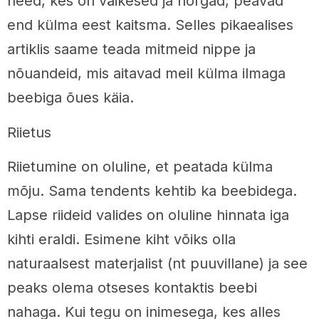
need, kes on väikesed ja nõrgad, peavad
end külma eest kaitsma. Selles pikaealises
artiklis saame teada mitmeid nippe ja
nõuandeid, mis aitavad meil külma ilmaga
beebiga õues käia.
Riietus
Riietumine on oluline, et peatada külma
mõju. Sama tendents kehtib ka beebidega.
Lapse riideid valides on oluline hinnata iga
kihti eraldi. Esimene kiht võiks olla
naturaalsest materjalist (nt puuvillane) ja see
peaks olema otseses kontaktis beebi
nahaga. Kui tegu on inimesega, kes alles