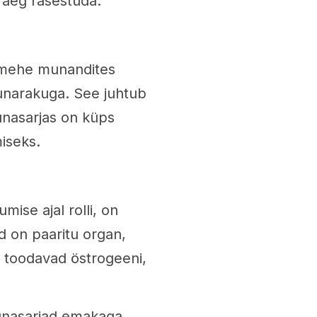
m aeg rasestuda.
b mehe munandites
narakuga. See juhtub
munasarjas on küps
iseks.
mise ajal rolli, on
 on paaritu organ,
 toodavad östrogeeni,
unasarjad emakaga.