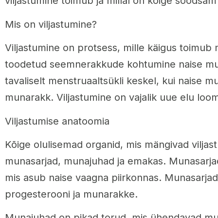
viljastumine toimub ja millal on kõige soodsa
Mis on viljastumine?
Viljastumine on protsess, mille käigus toimu
toodetud seemnerakkude kohtumine naise mu
tavaliselt menstruaaltsükli keskel, kui naise 
munarakk. Viljastumine on vajalik uue elu loom
Viljastumise anatoomia
Kõige olulisemad organid, mis mängivad viljastu
munasarjad, munajuhad ja emakas. Munasarjad
mis asub naise vaagna piirkonnas. Munasarjad
progesterooni ja munarakke.
Munajuhad on pikad torud, mis ühendavad m