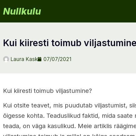
Nullkulu
kui kiiresti toimub viljastumin
Laura Kask
07/07/2021
Kui kiiresti toimub viljastumine?
Kui otsite teavet, mis puudutab viljastumist, si
õigesse kohta. Teaduslikud faktid, mida saate
teada, on väga kasulikud. Meie artiklis räägime