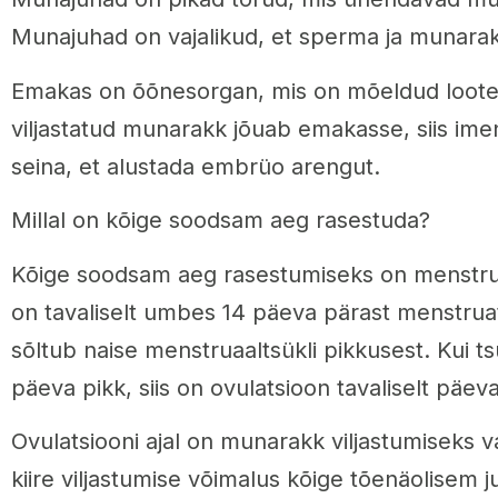
Munajuhad on vajalikud, et sperma ja munarak
Emakas on õõnesorgan, mis on mõeldud loote
viljastatud munarakk jõuab emakasse, siis i
seina, et alustada embrüo arengut.
Millal on kõige soodsam aeg rasestuda?
Kõige soodsam aeg rasestumiseks on menstrua
on tavaliselt umbes 14 päeva pärast menstruat
sõltub naise menstruaaltsükli pikkusest. Kui t
päeva pikk, siis on ovulatsioon tavaliselt päeva
Ovulatsiooni ajal on munarakk viljastumiseks 
kiire viljastumise võimalus kõige tõenäolisem jus