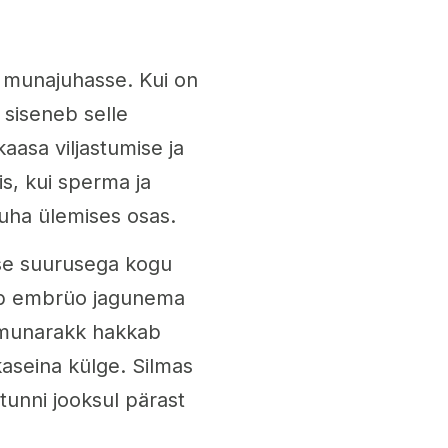
e munajuhasse. Kui on
siseneb selle
aasa viljastumise ja
s, kui sperma ja
juha ülemises osas.
ese suurusega kogu
kab embrüo jagunema
d munarakk hakkab
aseina külge. Silmas
 tunni jooksul pärast