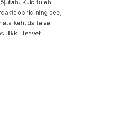
mõjutab. Kuid tuleb
reaktsioonid ning see,
mata kehtida teise
asulikku teavet!