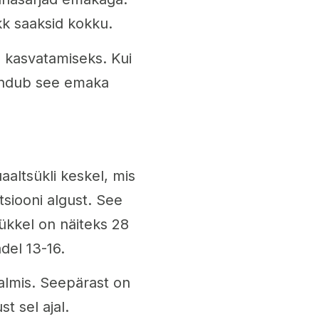
k saaksid kokku.
 kasvatamiseks. Kui
mendub see emaka
altsükli keskel, mis
siooni algust. See
sükkel on näiteks 28
del 13-16.
valmis. Seepärast on
t sel ajal.