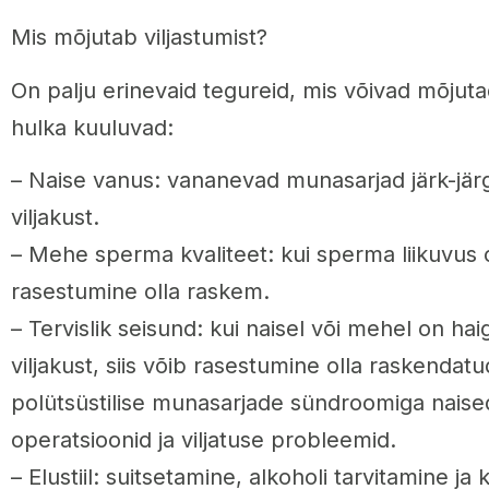
Mis mõjutab viljastumist?
On palju erinevaid tegureid, mis võivad mõjuta
hulka kuuluvad:
– Naise vanus: vananevad munasarjad järk-jär
viljakust.
– Mehe sperma kvaliteet: kui sperma liikuvus 
rasestumine olla raskem.
– Tervislik seisund: kui naisel või mehel on h
viljakust, siis võib rasestumine olla raskendatu
polütsüstilise munasarjade sündroomiga naised
operatsioonid ja viljatuse probleemid.
– Elustiil: suitsetamine, alkoholi tarvitamine ja k