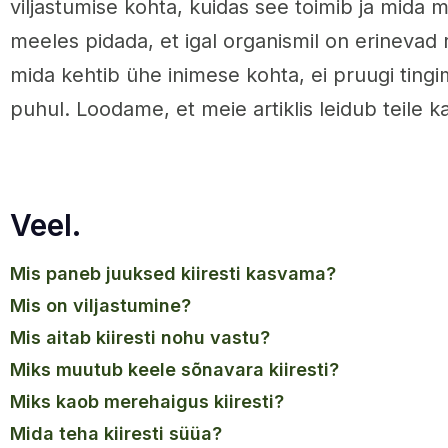
viljastumise kohta, kuidas see toimib ja mida 
meeles pidada, et igal organismil on erinevad 
mida kehtib ühe inimese kohta, ei pruugi tingi
puhul. Loodame, et meie artiklis leidub teile k
Veel.
mis paneb juuksed kiiresti kasvama?
mis on viljastumine?
mis aitab kiiresti nohu vastu?
miks muutub keele sõnavara kiiresti?
miks kaob merehaigus kiiresti?
mida teha kiiresti süüa?