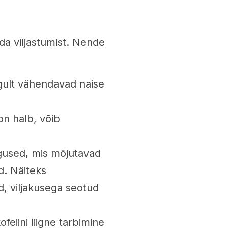
da viljastumist. Nende
gult vähendavad naise
on halb, võib
aigused, mis mõjutavad
d. Näiteks
, viljakusega seotud
ofeiini liigne tarbimine