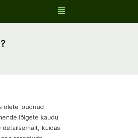
e?
is olete jõudnud
 nende lõigete kaudu
 detailsemalt, kuidas