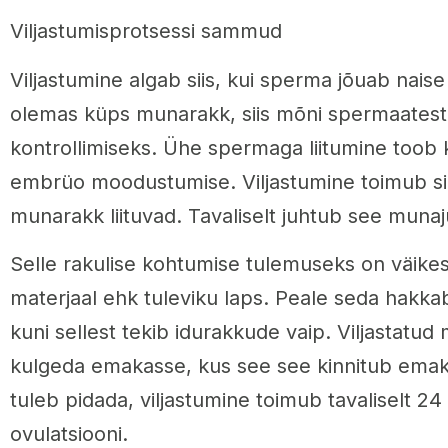
Viljastumisprotsessi sammud
Viljastumine algab siis, kui sperma jõuab nais
olemas küps munarakk, siis mõni spermaatest 
kontrollimiseks. Ühe spermaga liitumine toob k
embrüo moodustumise. Viljastumine toimub sii
munarakk liituvad. Tavaliselt juhtub see muna
Selle rakulise kohtumise tulemuseks on väik
materjaal ehk tuleviku laps. Peale seda hak
kuni sellest tekib idurakkude vaip. Viljastatu
kulgeda emakasse, kus see see kinnitub emak
tuleb pidada, viljastumine toimub tavaliselt 24
ovulatsiooni.