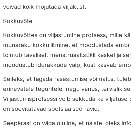
võivad kõik mõjutada viljakust.
Kokkuvõte
Kokkuvõttes on viljastumine protsess, mille k
munaraku kokkuliitmine, et moodustada embrü
toimub tavaliselt menstruaaltsükli keskel ja s
moodustub idurakkude vaip, kust kasvab emb
Selleks, et tagada rasestumise võimalus, tule
erinevatele teguritele, nagu vanus, tervislik seis
Viljastumisprotsessi võib sekkuda ka viljatuse 
on soovitatavad spetsiaalsed ravid.
Seepärast on väga oluline, et naistel oleks inf