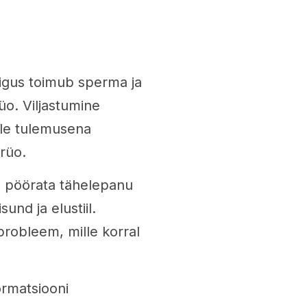
äigus toimub sperma ja
o. Viljastumine
elle tulemusena
rüo.
b pöörata tähelepanu
und ja elustiil.
probleem, mille korral
ormatsiooni