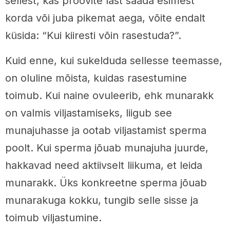
sellest, kas proovite last saada esimest
korda või juba pikemat aega, võite endalt
küsida: “Kui kiiresti võin rasestuda?”.
Kuid enne, kui sukelduda sellesse teemasse,
on oluline mõista, kuidas rasestumine
toimub. Kui naine ovuleerib, ehk munarakk
on valmis viljastamiseks, liigub see
munajuhasse ja ootab viljastamist sperma
poolt. Kui sperma jõuab munajuha juurde,
hakkavad need aktiivselt liikuma, et leida
munarakk. Üks konkreetne sperma jõuab
munarakuga kokku, tungib selle sisse ja
toimub viljastumine.