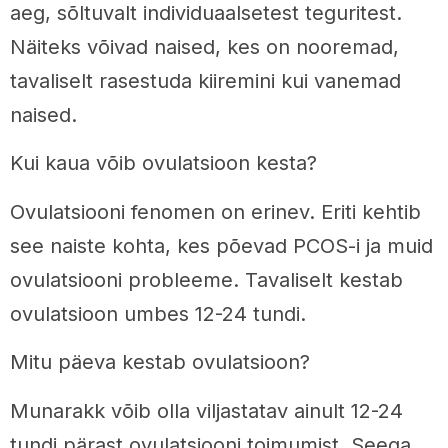
aeg, sõltuvalt individuaalsetest teguritest.
Näiteks võivad naised, kes on nooremad,
tavaliselt rasestuda kiiremini kui vanemad
naised.
Kui kaua võib ovulatsioon kesta?
Ovulatsiooni fenomen on erinev. Eriti kehtib
see naiste kohta, kes põevad PCOS-i ja muid
ovulatsiooni probleeme. Tavaliselt kestab
ovulatsioon umbes 12-24 tundi.
Mitu päeva kestab ovulatsioon?
Munarakk võib olla viljastatav ainult 12-24
tundi pärast ovulatsiooni toimumist. Seega,