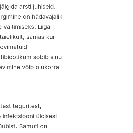
lgida arsti juhiseid.
ärgimine on hädavajalik
 vältimiseks. Liiga
äielikult, samas kui
oovimatuid
ntibiootikum sobib sinu
ravimine võib olukorra
test teguritest,
infektsiooni üldisest
tüübist. Samuti on