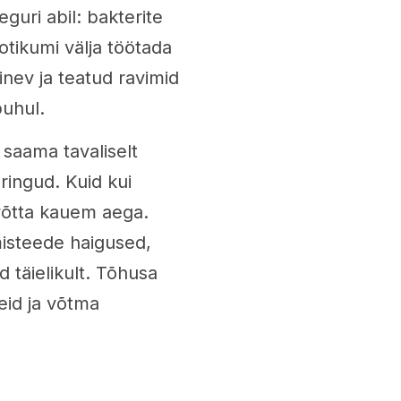
guri abil: bakterite
ootikumi välja töötada
inev ja teatud ravimid
puhul.
saama tavaliselt
ingud. Kuid kui
võtta kauem aega.
isteede haigused,
d täielikult. Tõhusa
eid ja võtma