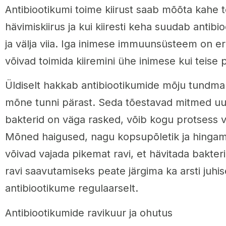
Antibiootikumi toime kiirust saab mõõta kahe te
hävimiskiirus ja kui kiiresti keha suudab antibi
ja välja viia. Iga inimese immuunsüsteem on er
võivad toimida kiiremini ühe inimese kui teise 
Üldiselt hakkab antibiootikumide mõju tundma 
mõne tunni pärast. Seda tõestavad mitmed uur
bakterid on väga rasked, võib kogu protsess 
Mõned haigused, nagu kopsupõletik ja hingam
võivad vajada pikemat ravi, et hävitada bakteri
ravi saavutamiseks peate järgima ka arsti juhis
antibiootikume regulaarselt.
Antibiootikumide ravikuur ja ohutus