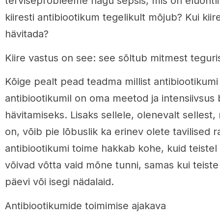
terviseprobleeme nagu sepsis, mis on eluohtli
kiiresti antibiootikum tegelikult mõjub? Kui kiir
hävitada?
Kiire vastus on see: see sõltub mitmest teguri
Kõige pealt pead teadma millist antibiootikumi
antibiootikumil on oma meetod ja intensiivsus 
hävitamiseks. Lisaks sellele, olenevalt sellest, m
on, võib pie lõbuslik ka erinev olete tavilised 
antibiootikumi toime hakkab kohe, kuid teiste
võivad võtta vaid mõne tunni, samas kui teiste 
päevi või isegi nädalaid.
Antibiootikumide toimimise ajakava