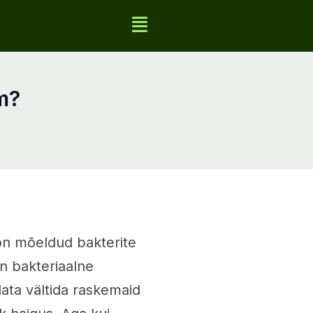
um?
 on mõeldud bakterite
on bakteriaalne
idata vältida raskemaid