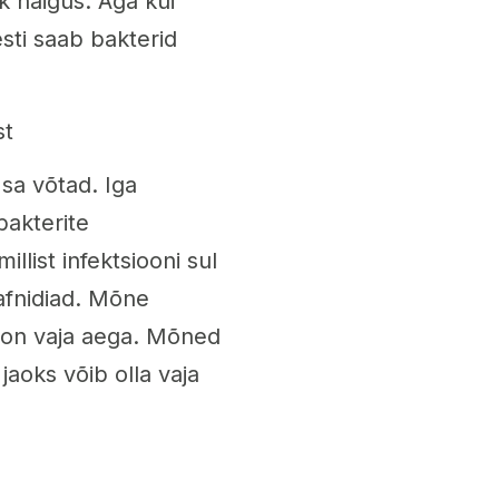
k haigus. Aga kui
esti saab bakterid
st
 sa võtad. Iga
bakterite
illist infektsiooni sul
rafnidiad. Mõne
l on vaja aega. Mõned
jaoks võib olla vaja