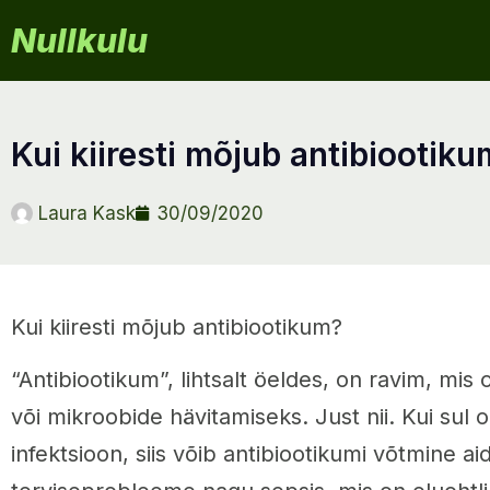
Nullkulu
kui kiiresti mõjub antibiootik
Laura Kask
30/09/2020
Kui kiiresti mõjub antibiootikum?
“Antibiootikum”, lihtsalt öeldes, on ravim, mis
või mikroobide hävitamiseks. Just nii. Kui sul 
infektsioon, siis võib antibiootikumi võtmine a