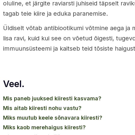
oluline, et järgite raviarsti juhiseid täpselt ravi
tagab teie kiire ja eduka paranemise.
Üldiselt võtab antibiootikumi võtmine aega ja 
lisa ravi, kuid kui see on võetud õigesti, tugev
immuunsüsteemi ja kaitseb teid tõsiste haigust
Veel.
mis paneb juuksed kiiresti kasvama?
mis aitab kiiresti nohu vastu?
miks muutub keele sõnavara kiiresti?
miks kaob merehaigus kiiresti?