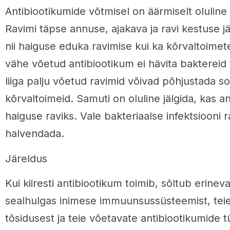
Antibiootikumide võtmisel on äärmiselt oluline jä
Ravimi täpse annuse, ajakava ja ravi kestuse j
nii haiguse eduka ravimise kui ka kõrvaltoimete
vähe võetud antibiootikum ei hävita baktereid t
liiga palju võetud ravimid võivad põhjustada s
kõrvaltoimeid. Samuti on oluline jälgida, kas a
haiguse raviks. Vale bakteriaalse infektsiooni 
halvendada.
Järeldus
Kui kiiresti antibiootikum toimib, sõltub erineva
sealhulgas inimese immuunsussüsteemist, teie 
tõsidusest ja teie võetavate antibiootikumide 