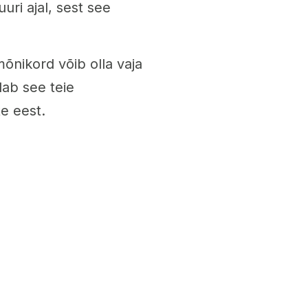
kuuri ajal, sest see
mõnikord võib olla vaja
dab see teie
e eest.