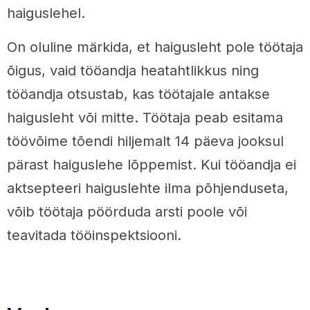
haiguslehel.
On oluline märkida, et haigusleht pole töötaja
õigus, vaid tööandja heatahtlikkus ning
tööandja otsustab, kas töötajale antakse
haigusleht või mitte. Töötaja peab esitama
töövõime tõendi hiljemalt 14 päeva jooksul
pärast haiguslehe lõppemist. Kui tööandja ei
aktsepteeri haiguslehte ilma põhjenduseta,
võib töötaja pöörduda arsti poole või
teavitada tööinspektsiooni.