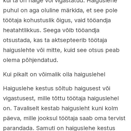
kui ta on haige või vigastatud. Haiguslehe
puhul on aga oluline märkida, et see pole
töötaja kohustuslik õigus, vaid tööandja
heatahtlikkus. Seega võib tööandja
otsustada, kas ta aktsepteerib töötaja
haiguslehte või mitte, kuid see otsus peab
olema põhjendatud.
Kui pikalt on võimalik olla haiguslehel
Haiguslehe kestus sõltub haigusest või
vigastusest, mille tõttu töötaja haiguslehel
on. Tavaliselt kestab haigusleht kuni kolm
päeva, mille jooksul töötaja saab oma tervist
parandada. Samuti on haiguslehe kestus