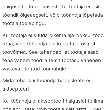
haiguslehe lõppemisest. Kui töötaja ei esita
tõendit õigeaegselt, võib tööandja lõpetada
töötaja töölepingu.
Kui töötaja ei suuda pikema aja jooksul tööd
teha, võib tööandja pakkuda talle osalist
töövõimet. See tähendab, et töötaja saab
teha vähem tööd ja tema töötasu väheneb
vastavalt tehtud töömahule.
Mida teha, kui tööandja haiguslehte ei
aktsepteeri
Kui tööandja ei aktsepteeri haiguslehte ilma
põhjenduseta, võib töötaja käia arsti juures.