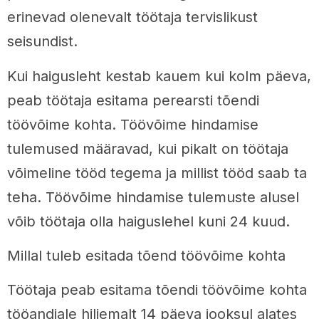
erinevad olenevalt töötaja tervislikust
seisundist.
Kui haigusleht kestab kauem kui kolm päeva,
peab töötaja esitama perearsti tõendi
töövõime kohta. Töövõime hindamise
tulemused määravad, kui pikalt on töötaja
võimeline tööd tegema ja millist tööd saab ta
teha. Töövõime hindamise tulemuste alusel
võib töötaja olla haiguslehel kuni 24 kuud.
Millal tuleb esitada tõend töövõime kohta
Töötaja peab esitama tõendi töövõime kohta
tööandjale hiljemalt 14 päeva jooksul alates