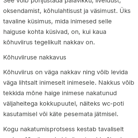
See võib põhjustada palavikku, iiveldust,
oksendamist, kõhulahtisust ja väsimust. Üks
tavaline küsimus, mida inimesed selle
haiguse kohta küsivad, on, kui kaua
kõhuviirus tegelikult nakkav on.
Kõhuviiruse nakkavus
Kõhuviirus on väga nakkav ning võib levida
väga lihtsalt inimeselt inimesele. Nakkus võib
tekkida mõne haige inimese nakatunud
väljaheitega kokkupuutel, näiteks wc-poti
kasutamisel või käte pesemata jätmisel.
Kogu nakatumisprotsess kestab tavaliselt