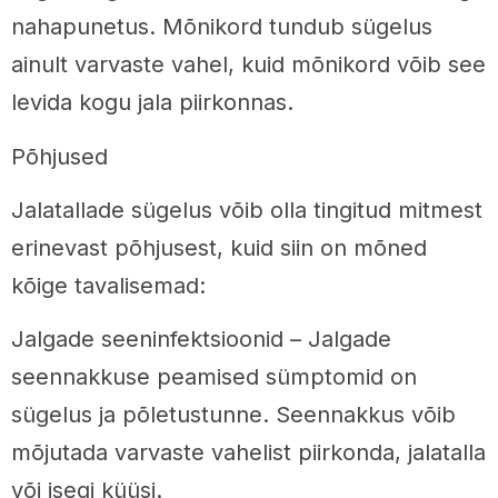
nahapunetus. Mõnikord tundub sügelus
ainult varvaste vahel, kuid mõnikord võib see
levida kogu jala piirkonnas.
Põhjused
Jalatallade sügelus võib olla tingitud mitmest
erinevast põhjusest, kuid siin on mõned
kõige tavalisemad:
Jalgade seeninfektsioonid – Jalgade
seennakkuse peamised sümptomid on
sügelus ja põletustunne. Seennakkus võib
mõjutada varvaste vahelist piirkonda, jalatalla
või isegi küüsi.