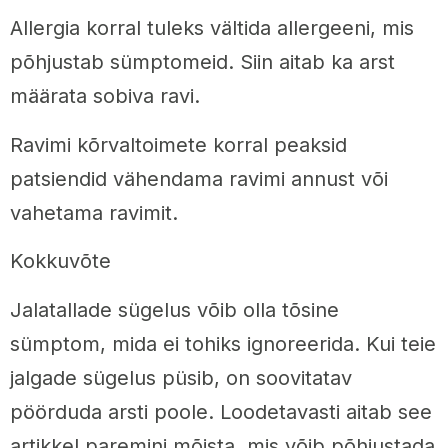
Allergia korral tuleks vältida allergeeni, mis
põhjustab sümptomeid. Siin aitab ka arst
määrata sobiva ravi.
Ravimi kõrvaltoimete korral peaksid
patsiendid vähendama ravimi annust või
vahetama ravimit.
Kokkuvõte
Jalatallade sügelus võib olla tõsine
sümptom, mida ei tohiks ignoreerida. Kui teie
jalgade sügelus püsib, on soovitatav
pöörduda arsti poole. Loodetavasti aitab see
artikkel paremini mõista, mis võib põhjustada