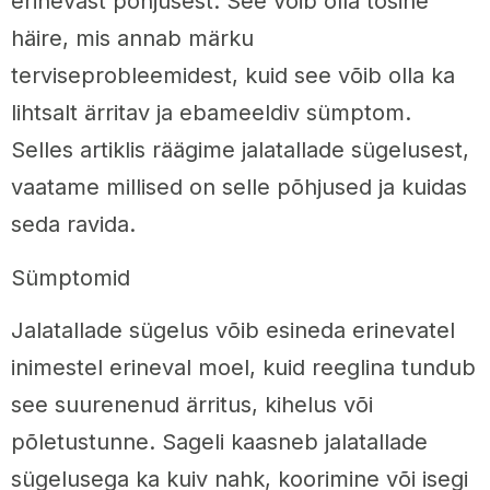
erinevast põhjusest. See võib olla tõsine
häire, mis annab märku
terviseprobleemidest, kuid see võib olla ka
lihtsalt ärritav ja ebameeldiv sümptom.
Selles artiklis räägime jalatallade sügelusest,
vaatame millised on selle põhjused ja kuidas
seda ravida.
Sümptomid
Jalatallade sügelus võib esineda erinevatel
inimestel erineval moel, kuid reeglina tundub
see suurenenud ärritus, kihelus või
põletustunne. Sageli kaasneb jalatallade
sügelusega ka kuiv nahk, koorimine või isegi