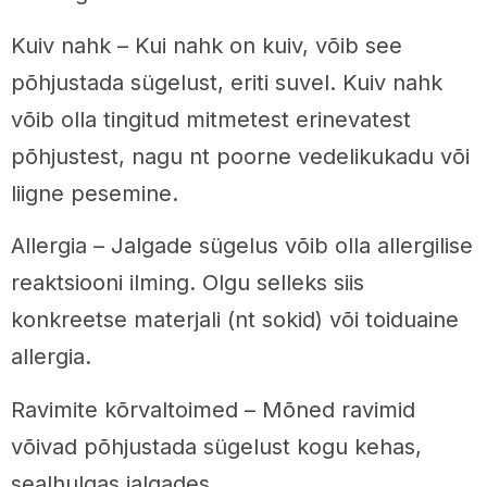
Kuiv nahk – Kui nahk on kuiv, võib see
põhjustada sügelust, eriti suvel. Kuiv nahk
võib olla tingitud mitmetest erinevatest
põhjustest, nagu nt poorne vedelikukadu või
liigne pesemine.
Allergia – Jalgade sügelus võib olla allergilise
reaktsiooni ilming. Olgu selleks siis
konkreetse materjali (nt sokid) või toiduaine
allergia.
Ravimite kõrvaltoimed – Mõned ravimid
võivad põhjustada sügelust kogu kehas,
sealhulgas jalgades.