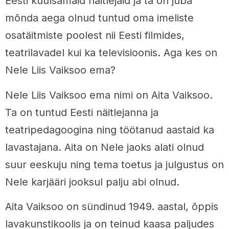
Eesti kuulsamaid näitlejaid ja ta on juba
mõnda aega olnud tuntud oma imeliste
osatäitmiste poolest nii Eesti filmides,
teatrilavadel kui ka televisioonis. Aga kes on
Nele Liis Vaiksoo ema?
Nele Liis Vaiksoo ema nimi on Aita Vaiksoo.
Ta on tuntud Eesti näitlejanna ja
teatripedagoogina ning töötanud aastaid ka
lavastajana. Aita on Nele jaoks alati olnud
suur eeskuju ning tema toetus ja julgustus on
Nele karjääri jooksul palju abi olnud.
Aita Vaiksoo on sündinud 1949. aastal, õppis
lavakunstikoolis ja on teinud kaasa paljudes