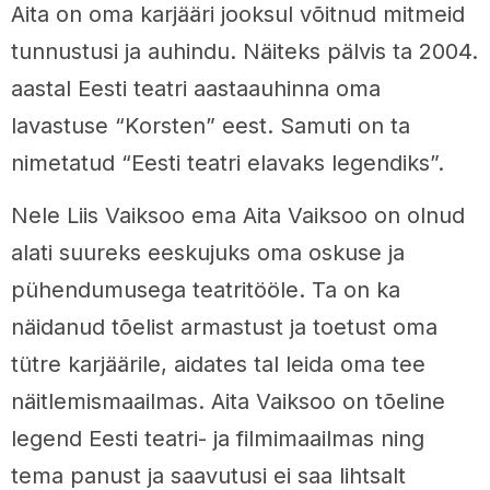
Aita on oma karjääri jooksul võitnud mitmeid
tunnustusi ja auhindu. Näiteks pälvis ta 2004.
aastal Eesti teatri aastaauhinna oma
lavastuse “Korsten” eest. Samuti on ta
nimetatud “Eesti teatri elavaks legendiks”.
Nele Liis Vaiksoo ema Aita Vaiksoo on olnud
alati suureks eeskujuks oma oskuse ja
pühendumusega teatritööle. Ta on ka
näidanud tõelist armastust ja toetust oma
tütre karjäärile, aidates tal leida oma tee
näitlemismaailmas. Aita Vaiksoo on tõeline
legend Eesti teatri- ja filmimaailmas ning
tema panust ja saavutusi ei saa lihtsalt