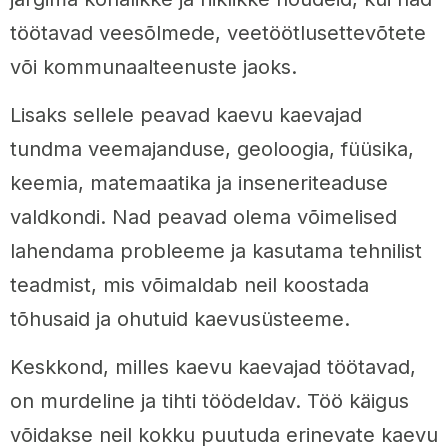
töötavad veesõlmede, veetöötlusettevõtete
või kommunaalteenuste jaoks.
Lisaks sellele peavad kaevu kaevajad
tundma veemajanduse, geoloogia, füüsika,
keemia, matemaatika ja inseneriteaduse
valdkondi. Nad peavad olema võimelised
lahendama probleeme ja kasutama tehnilist
teadmist, mis võimaldab neil koostada
tõhusaid ja ohutuid kaevusüsteeme.
Keskkond, milles kaevu kaevajad töötavad,
on murdeline ja tihti töödeldav. Töö käigus
võidakse neil kokku puutuda erinevate kaevu