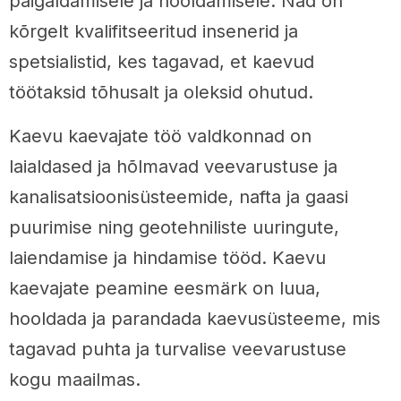
paigaldamisele ja hooldamisele. Nad on
kõrgelt kvalifitseeritud insenerid ja
spetsialistid, kes tagavad, et kaevud
töötaksid tõhusalt ja oleksid ohutud.
Kaevu kaevajate töö valdkonnad on
laialdased ja hõlmavad veevarustuse ja
kanalisatsioonisüsteemide, nafta ja gaasi
puurimise ning geotehniliste uuringute,
laiendamise ja hindamise tööd. Kaevu
kaevajate peamine eesmärk on luua,
hooldada ja parandada kaevusüsteeme, mis
tagavad puhta ja turvalise veevarustuse
kogu maailmas.