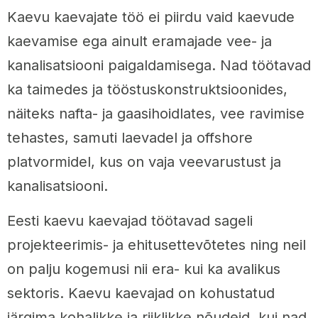
Kaevu kaevajate töö ei piirdu vaid kaevude
kaevamise ega ainult eramajade vee- ja
kanalisatsiooni paigaldamisega. Nad töötavad
ka taimedes ja tööstuskonstruktsioonides,
näiteks nafta- ja gaasihoidlates, vee ravimise
tehastes, samuti laevadel ja offshore
platvormidel, kus on vaja veevarustust ja
kanalisatsiooni.
Eesti kaevu kaevajad töötavad sageli
projekteerimis- ja ehitusettevõtetes ning neil
on palju kogemusi nii era- kui ka avalikus
sektoris. Kaevu kaevajad on kohustatud
järgima kohalikke ja riiklikke nõudeid, kui nad