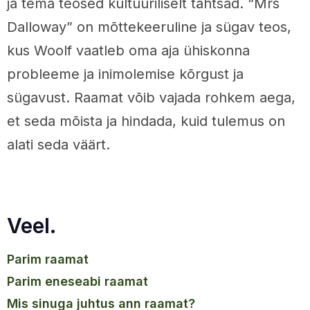
ja tema teosed kultuuriliselt tähtsad. “Mrs
Dalloway” on mõttekeeruline ja sügav teos,
kus Woolf vaatleb oma aja ühiskonna
probleeme ja inimolemise kõrgust ja
sügavust. Raamat võib vajada rohkem aega,
et seda mõista ja hindada, kuid tulemus on
alati seda väärt.
Veel.
parim raamat
parim eneseabi raamat
mis sinuga juhtus ann raamat?