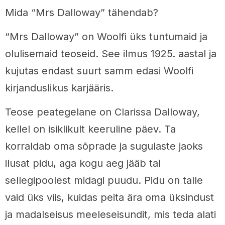
Mida “Mrs Dalloway” tähendab?
“Mrs Dalloway” on Woolfi üks tuntumaid ja
olulisemaid teoseid. See ilmus 1925. aastal ja
kujutas endast suurt samm edasi Woolfi
kirjanduslikus karjääris.
Teose peategelane on Clarissa Dalloway,
kellel on isiklikult keeruline päev. Ta
korraldab oma sõprade ja sugulaste jaoks
ilusat pidu, aga kogu aeg jääb tal
sellegipoolest midagi puudu. Pidu on talle
vaid üks viis, kuidas peita ära oma üksindust
ja madalseisus meeleseisundit, mis teda alati