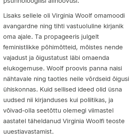
psühholoogilisi allhoovusi.
Lisaks sellele oli Virginia Woolf omamoodi
avangardne ning tihti vastuoluline kirjanik
oma ajale. Ta propageeris julgelt
feministlikke põhimõtteid, mõistes nende
vajadust ja õigustatust läbi omaenda
elukogemuse. Woolf proovis panna naisi
nähtavale ning taotles neile võrdseid õigusi
ühiskonnas. Kuid sellised ideed olid üsna
uudsed nii kirjanduses kui poliitikas, ja
võivad-olla seetõttu olemegi viimastel
aastatel täheldanud Virginia Woolfi teoste
uuestiavastamist.