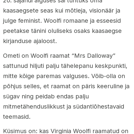
20. sajandi alguses sai tuntuks oma
kaasaegsete seas kui mõtleja, visionäär ja
julge feminist. Woolfi romaane ja esseesid
peetakse tänini oluliseks osaks kaasaegse
kirjanduse ajaloost.
Ometi on Woolfi raamat “Mrs Dalloway”
sattunud hiljuti palju tähelepanu keskpunkti,
mitte kõige paremas valguses. Võib-olla on
põhjus selles, et raamat on päris keeruline ja
sügav ning peidab endas palju
mitmetähenduslikkust ja südantlõhestavaid
teemasid.
Küsimus on: kas Virginia Woolfi raamatud on