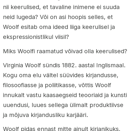
nii keerulised, et tavaline inimene ei suuda
neid lugeda? Või on asi hoopis selles, et
Woolf esitab oma ideed liiga keerulisel ja
ekspressionistlikul viisil?
Miks Woolfi raamatud võivad olla keerulised?
Virginia Woolf sündis 1882. aastal Inglismaal.
Kogu oma elu vältel süüvides kirjandusse,
filosoofiasse ja poliitikasse, võttis Woolf
innukalt vastu kaasaegseid teooriaid ja kunsti
uuendusi, luues sellega ülimalt produktiivse
ja mõjuva kirjandusliku karjääri.
Woolf pidas ennast mitte ainult kirjanikuks,