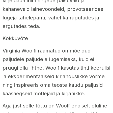
kirjeldada inimhingede paisuvaid ja
kahanevaid lainevööndeid, provotseerides
lugeja tähelepanu, vahel ka raputades ja
ergutades teda.
Kokkuvõte
Virginia Woolfi raamatud on mõeldud
paljudele paljudele lugemiseks, kuid ei
pruugi olla lihtne. Woolf kasutas tihti keerulisi
ja eksperimentaalseid kirjanduslikke vorme
ning inspireeris oma teoste kaudu paljusid
kaasaegseid mõtlejaid ja kirjanikke.
Aga just selle tõttu on Woolf endiselt oluline