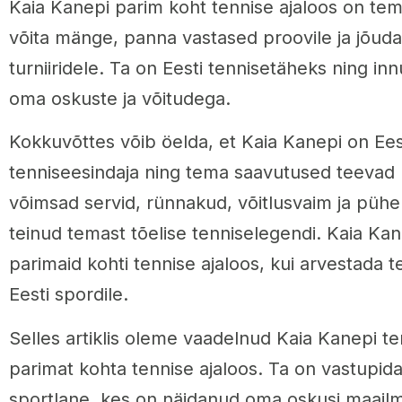
Kaia Kanepi parim koht tennise ajaloos on t
võita mänge, panna vastased proovile ja jõuda
turniiridele. Ta on Eesti tennisetäheks ning inn
oma oskuste ja võitudega.
Kokkuvõttes võib öelda, et Kaia Kanepi on Eest
tenniseesindaja ning tema saavutused teevad
võimsad servid, rünnakud, võitlusvaim ja pü
teinud temast tõelise tenniselegendi. Kaia Kan
parimaid kohti tennise ajaloos, kui arvestada 
Eesti spordile.
Selles artiklis oleme vaadelnud Kaia Kanepi te
parimat kohta tennise ajaloos. Ta on vastupida
sportlane, kes on näidanud oma oskusi maailm