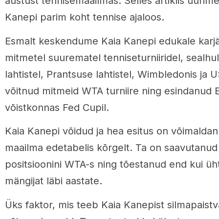
austust tennisemaailmas. Selles artiklis uurime
Kanepi parim koht tennise ajaloos.
Esmalt keskendume Kaia Kanepi edukale karjä
mitmetel suurematel tenniseturniiridel, sealhu
lahtistel, Prantsuse lahtistel, Wimbledonis ja U
võitnud mitmeid WTA turniire ning esindanud E
võistkonnas Fed Cupil.
Kaia Kanepi võidud ja hea esitus on võimaldan
maailma edetabelis kõrgelt. Ta on saavutanu
positsioonini WTA-s ning tõestanud end kui üh
mängijat läbi aastate.
Üks faktor, mis teeb Kaia Kanepist silmapaist