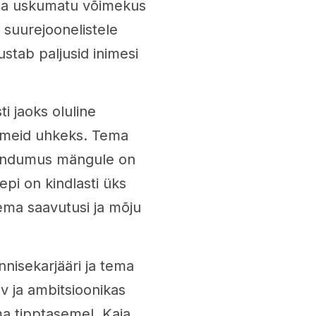
ema uskumatu võimekus
 suurejoonelistele
ustab paljusid inimesi
i jaoks oluline
 meid uhkeks. Tema
hendumus mängule on
epi on kindlasti üks
tema saavutusi ja mõju
nnisekarjääri ja tema
v ja ambitsioonikas
a tipptasemel. Kaia