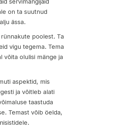
id servimängijaid
ale on ta suutnud
lju ässa.
 rünnakute poolest. Ta
seid vigu tegema. Tema
 võita olulisi mänge ja
uti aspektid, mis
sti ja võitleb alati
võimaluse taastuda
se. Temast võib öelda,
isistidele.