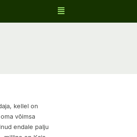
aja, kellel on
d oma võimsa
inud endale palju