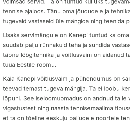
võimsad servid. Ta on tuntud kui üks tugevama
tennise ajaloos. Tänu oma jõududele ja tehnik
tugevaid vastaseid üle mängida ning teenida pa
Lisaks servimängule on Kanepi tuntud ka oma
suudab palju rünnakuid teha ja sundida vasta
täpne löögitehnika ja võitlusvaim on aidanud tal
tuua Eestile rõõmu.
Kaia Kanepi võitlusvaim ja pühendumus on sam
teevad temast tugeva mängija. Ta ei loobu kerge
lõpuni. See iseloomuomadus on andnud talle 
vigastustest ning naasta tennisemaailma tipus
et ta on tõeline eeskuju paljudele noortele tenn