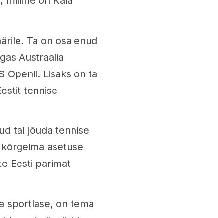
, milline on Kaia
ärile. Ta on osalenud
lgas Austraalia
S Openil. Lisaks on ta
estit tennise
ud tal jõuda tennise
d kõrgeima asetuse
te Eesti parimat
va sportlase, on tema