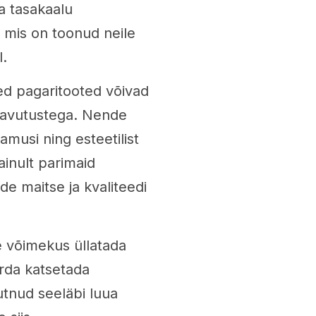
a tasakaalu
, mis on toonud neile
l.
sed pagaritooted võivad
saavutustega. Nende
lamusi ning esteetilist
inult parimaid
e maitse ja kvaliteedi
e võimekus üllatada
arda katsetada
utnud seeläbi luua