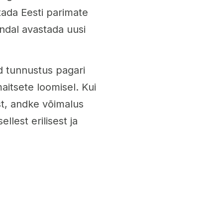
tada Eesti parimate
ndal avastada uusi
aid tunnustus pagari
aitsete loomisel. Kui
ust, andke võimalus
llest erilisest ja