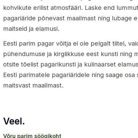
kohvikute erilist atmosfääri. Laske end lummu
pagariäride põnevast maailmast ning lubage e
maitseid ja elamusi.
Eesti parim pagar võitja ei ole pelgalt tiitel, v
pühendumuse ja kirglikkuse eest kunsti ning m
otsite tõelist pagarikunsti ja kulinaarset elam
Eesti parimatele pagariäridele ning saage osa se
maitsvast maailmast.
Veel.
võru parim söögikoht