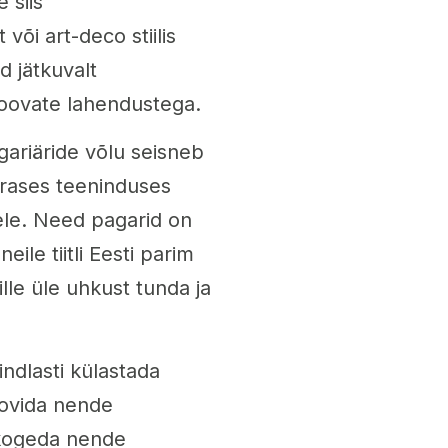
 siis
õi art-deco stiilis
d jätkuvalt
loovate lahendustega.
gariäride võlu seisneb
ärases teeninduses
ele. Need pagarid on
ile tiitli Eesti parim
ille üle uhkust tunda ja
ndlasti külastada
roovida nende
g kogeda nende