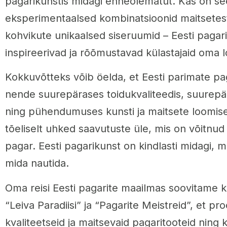
pagarikunstis midagi enneolematut. Kas on see
eksperimentaalsed kombinatsioonid maitsetest v
kohvikute unikaalsed siseruumid – Eesti pagari
inspireerivad ja rõõmustavad külastajaid oma 
Kokkuvõtteks võib öelda, et Eesti parimate pa
nende suurepärases toidukvaliteedis, suurep
ning pühendumuses kunsti ja maitsete loomis
tõeliselt uhked saavutuste üle, mis on võitnud ne
pagar. Eesti pagarikunst on kindlasti midagi, m
mida nautida.
Oma reisi Eesti pagarite maailmas soovitame ki
“Leiva Paradiisi” ja “Pagarite Meistreid”, et p
kvaliteetseid ja maitsevaid pagaritooteid nin