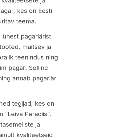
kvaliteetsete ja
agar, kes on Eesti
uuritav teema.
 ühest pagariärist
tooted, maitsev ja
bralik teenindus ning
rim pagar. Selline
ning annab pagariäri
med tegijad, kes on
n “Leiva Paradiis”,
tasemeliste ja
inult kvaliteetseid