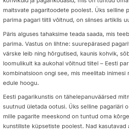
kohvikuid ja pagarikodasid, mis on tuntud oma 
maitsvate pagaritoodete poolest. Üks selline p
parima pagari tiitli võitnud, on siinses artiklis 
Päris alguses tahaksime teada saada, mis teeb
parima. Vastus on lihtne: suurepärased pagari
värske leib ning hõrgutised, kaunis kohvik, sõ
loomulikult ka aukohal võitnud tiitel – Eesti pa
kombinatsioon ongi see, mis meelitab inimesi 
edule hoogu.
Eesti pagarikunstis on tähelepanuväärsed mit
suutnud ületada ootusi. Üks selline pagariäri o
mille pagarite meeskond on tuntud oma kõrge
kunstiliste küpsetiste poolest. Nad kasutavad a