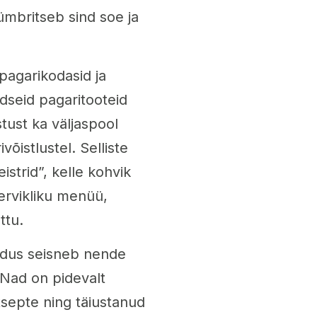
ümbritseb sind soe ja
 pagarikodasid ja
dseid pagaritooteid
tust ka väljaspool
õistlustel. Selliste
strid”, kelle kohvik
ervikliku menüü,
ttu.
ladus seisneb nende
Nad on pidevalt
tsepte ning täiustanud