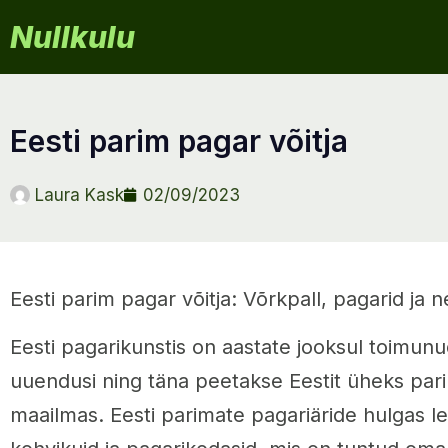
Nullkulu
eesti parim pagar võitja
Laura Kask
02/09/2023
Eesti parim pagar võitja: Võrkpall, pagarid ja
Eesti pagarikunstis on aastate jooksul toimunu
uuendusi ning täna peetakse Eestit üheks pari
maailmas. Eesti parimate pagariäride hulgas l