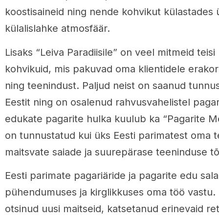
koostisaineid ning nende kohvikut külastades 
külalislahke atmosfäär.
Lisaks “Leiva Paradiisile” on veel mitmeid teisi
kohvikuid, mis pakuvad oma klientidele erakor
ning teenindust. Paljud neist on saanud tunnus
Eestit ning on osalenud rahvusvahelistel pagariv
edukate pagarite hulka kuulub ka “Pagarite Mei
on tunnustatud kui üks Eesti parimatest oma t
maitsvate saiade ja suurepärase teeninduse tõ
Eesti parimate pagariäride ja pagarite edu sa
pühendumuses ja kirglikkuses oma töö vastu. 
otsinud uusi maitseid, katsetanud erinevaid re