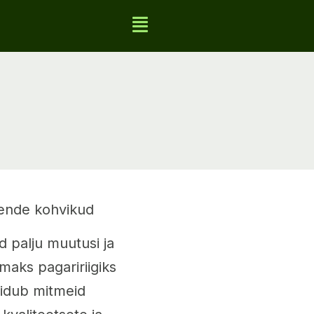
 nende kohvikud
d palju muutusi ja
maks pagaririigiks
eidub mitmeid