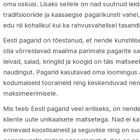
oma oskusi. Lisaks sellele on nad suutnud leid
traditsioonide ja kaasaegse pagarikunsti vahel
edu nii kohalikul kui ka rahvusvahelisel tasandi
Eesti pagarid on tõestanud, et nende kunstili
olla võrreldavad maailma parimate pagarite 
leivad, saiad, kringlid ja koogid on täis maitsee
naudingut. Pagarid kasutavad oma loomingus a
kodumaiseid tooraineid ning keskenduvad nend
maksimeerimisele.
Mis teeb Eesti pagarid veel eriliseks, on nend
kliente uute unikaalsete maitsetega. Nad ei k
erinevaid koostisaineid ja seguviise ning on su