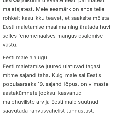
üksikasjalikuma ülevaate Eesti parimatest
maletajatest. Meie eesmärk on anda teile
rohkelt kasulikku teavet, et saaksite mõista
Eesti maletamise maailma ning äratada huvi
selles fenomenaalses mängus osalemise
vastu.
Eesti male ajalugu
Eesti maletamise juured ulatuvad tagasi
mitme sajandi taha. Kuigi male sai Eestis
populaarseks 19. sajandi lõpus, on viimaste
aastakümnete jooksul kasvanud
malehuviliste arv ja Eesti male suutnud
saavutada rahvusvahelist tunnustust.