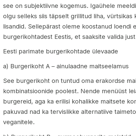
see on subjektiivne kogemus. Igaühele meeldi
olgu selleks siis täpselt grillitud liha, vürtsikas 
lisandid. Sellepärast oleme koostanud loendi 
burgerikohtadest Eestis, et saaksite valida jus
Eesti parimate burgerikohtade ülevaade
a) Burgerikoht A – ainulaadne maitseelamus
See burgerikoht on tuntud oma erakordse mai
kombinatsioonide poolest. Nende menüüst leiate
burgereid, aga ka erilisi kohalikke maitsete k
pakuvad nad ka tervislikke alternatiive taimetoi
veganitele.