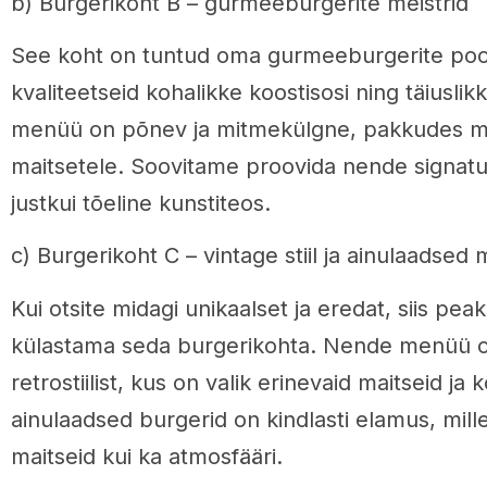
b) Burgerikoht B – gurmeeburgerite meistrid
See koht on tuntud oma gurmeeburgerite poo
kvaliteetseid kohalikke koostisosi ning täiusli
menüü on põnev ja mitmekülgne, pakkudes mid
maitsetele. Soovitame proovida nende signatuu
justkui tõeline kunstiteos.
c) Burgerikoht C – vintage stiil ja ainulaadsed
Kui otsite midagi unikaalset ja eredat, siis peak
külastama seda burgerikohta. Nende menüü on
retrostiilist, kus on valik erinevaid maitseid ja
ainulaadsed burgerid on kindlasti elamus, mille
maitseid kui ka atmosfääri.