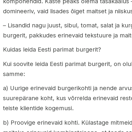
komponendid. Kaste peaks olema tasakaalus – 
domineeriv, vaid lisades õiget maitset ja niiskus
– Lisandid nagu juust, sibul, tomat, salat ja kur
burgerit, pakkudes erinevaid tekstuure ja mait
Kuidas leida Eesti parimat burgerit?
Kui soovite leida Eesti parimat burgerit, on olu
samme:
a) Uurige erinevaid burgerikohti ja nende arvus
suurepärane koht, kus võrrelda erinevaid res
teiste klientide kogemusi.
b) Proovige erinevaid kohti. Külastage mitmeid