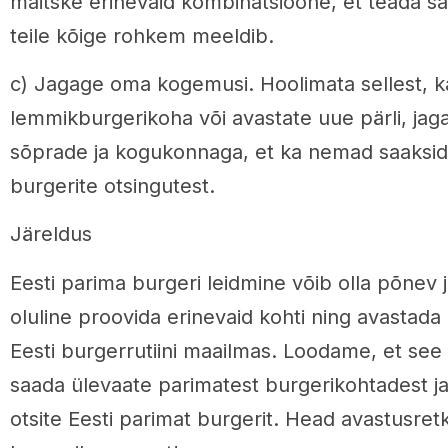
maitske erinevaid kombinatsioone, et teada sa
teile kõige rohkem meeldib.
c) Jagage oma kogemusi. Hoolimata sellest, k
lemmikburgerikoha või avastate uue pärli, j
sõprade ja kogukonnaga, et ka nemad saaksid
burgerite otsingutest.
Järeldus
Eesti parima burgeri leidmine võib olla põnev
oluline proovida erinevaid kohti ning avastada
Eesti burgerrutiini maailmas. Loodame, et see ar
saada ülevaate parimatest burgerikohtadest ja
otsite Eesti parimat burgerit. Head avastusret