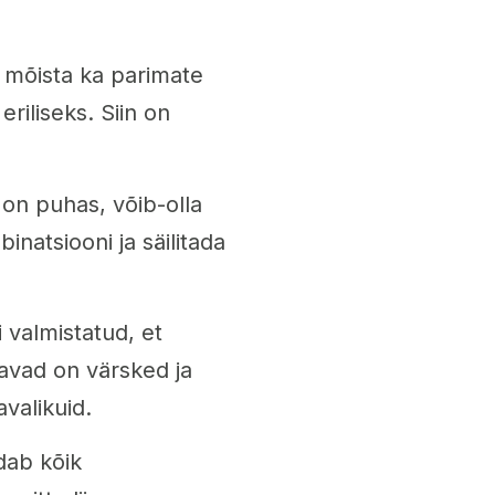
e mõista ka parimate
riliseks. Siin on
 on puhas, võib-olla
natsiooni ja säilitada
 valmistatud, et
atavad on värsked ja
valikuid.
dab kõik