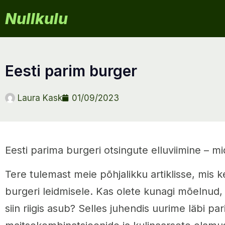
Nullkulu
eesti parim burger
Laura Kask
01/09/2023
Eesti parima burgeri otsingute elluviimine – 
Tere tulemast meie põhjalikku artiklisse, mis
burgeri leidmisele. Kas olete kunagi mõelnud
siin riigis asub? Selles juhendis uurime läbi p