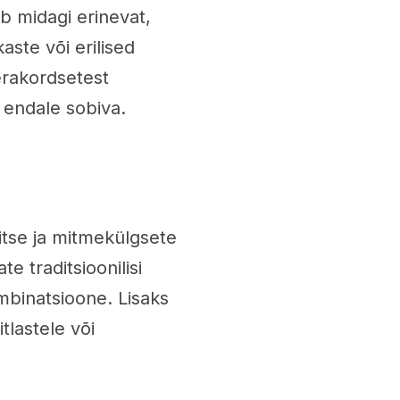
b midagi erinevat,
kaste või erilised
erakordsetest
t endale sobiva.
tse ja mitmekülgsete
 traditsioonilisi
ombinatsioone. Lisaks
tlastele või