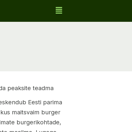
mida peaksite teadma
 keskendub Eesti parima
, kus maitsvaim burger
arimate burgerikohtade,