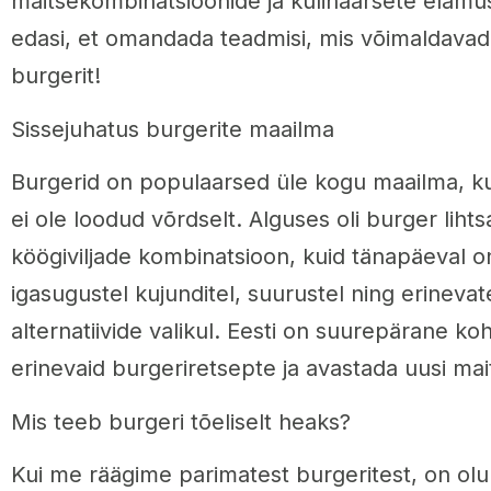
maitsekombinatsioonide ja kulinaarsete elam
edasi, et omandada teadmisi, mis võimaldavad t
burgerit!
Sissejuhatus burgerite maailma
Burgerid on populaarsed üle kogu maailma, ku
ei ole loodud võrdselt. Alguses oli burger lihtsal
köögiviljade kombinatsioon, kuid tänapäeval o
igasugustel kujunditel, suurustel ning erinevate
alternatiivide valikul. Eesti on suurepärane ko
erinevaid burgeriretsepte ja avastada uusi mai
Mis teeb burgeri tõeliselt heaks?
Kui me räägime parimatest burgeritest, on olu