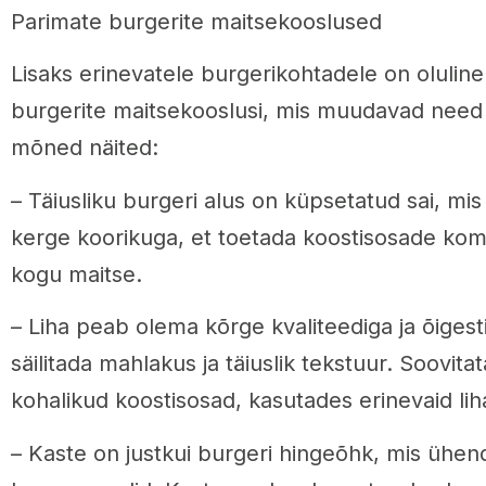
Parimate burgerite maitsekooslused
Lisaks erinevatele burgerikohtadele on olulin
burgerite maitsekooslusi, mis muudavad need e
mõned näited:
– Täiusliku burgeri alus on küpsetatud sai, mis
kerge koorikuga, et toetada koostisosade kombi
kogu maitse.
– Liha peab olema kõrge kvaliteediga ja õigesti
säilitada mahlakus ja täiuslik tekstuur. Soovit
kohalikud koostisosad, kasutades erinevaid liha
– Kaste on justkui burgeri hingeõhk, mis ühen