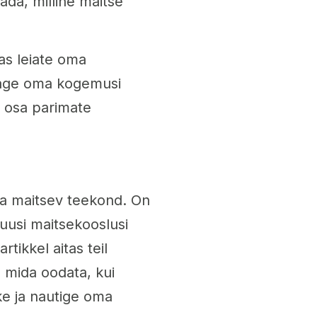
ada, milline maitse
as leiate oma
agage oma kogemusi
 osa parimate
 ja maitsev teekond. On
 uusi maitsekooslusi
tikkel aitas teil
 mida oodata, kui
ke ja nautige oma