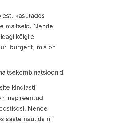
lest, kasutades
kke maitseid. Nende
agi kõigile
ri burgerit, mis on
 maitsekombinatsioonid
site kindlasti
 inspireeritud
 koostisosi. Nende
s saate nautida nii