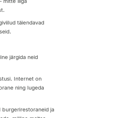
mitte liiga
t.
giviilud täiendavad
seid.
line järgida neid
tusi. Internet on
torane ning lugeda
 burgerirestoraneid ja