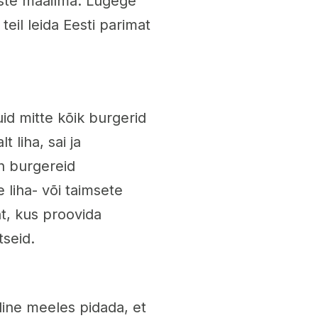
uste maailma. Lugege
eil leida Eesti parimat
id mitte kõik burgerid
t liha, sai ja
n burgereid
 liha- või taimsete
ht, kus proovida
tseid.
line meeles pidada, et