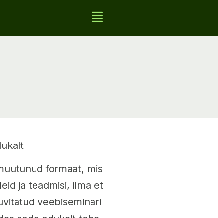
ukalt
muutunud formaat, mis
id ja teadmisi, ilma et
uvitatud veebiseminari