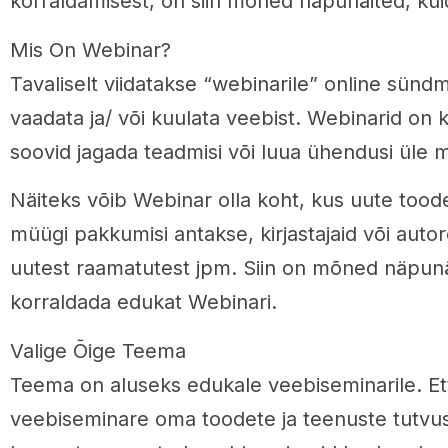
korraldamisest, on siin mõned näpunäited, kui
Mis On Webinar?
Tavaliselt viidatakse “webinarile” online sün
vaadata ja/ või kuulata veebist. Webinarid on ka
soovid jagada teadmisi või luua ühendusi üle 
Näiteks võib Webinar olla koht, kus uute tood
müügi pakkumisi antakse, kirjastajaid või auto
uutest raamatutest jpm. Siin on mõned näpunä
korraldada edukat Webinari.
Valige Õige Teema
Teema on aluseks edukale veebiseminarile. Et
veebiseminare oma toodete ja teenuste tutvu