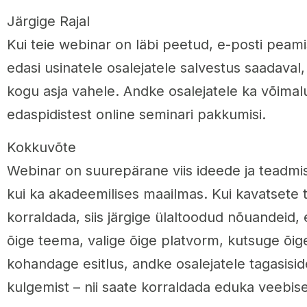
Järgige Rajal
Kui teie webinar on läbi peetud, e-posti peam
edasi usinatele osalejatele salvestus saadaval, 
kogu asja vahele. Andke osalejatele ka võimal
edaspidistest online seminari pakkumisi.
Kokkuvõte
Webinar on suurepärane viis ideede ja teadmist
kui ka akadeemilises maailmas. Kui kavatsete 
korraldada, siis järgige ülaltoodud nõuandeid, 
õige teema, valige õige platvorm, kutsuge õig
kohandage esitlus, andke osalejatele tagasiside
kulgemist – nii saate korraldada eduka veebise