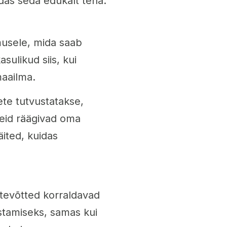
das seda edukalt teha.
dmusele, mida saab
sulikud siis, kui
maailma.
ete tutvustatakse,
reid räägivad oma
ited, kuidas
tevõtted korraldavad
stamiseks, samas kui