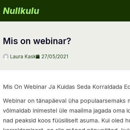
Nullkulu
mis on webinar?
Laura Kask
27/05/2021
Mis On Webinar Ja Kuidas Seda Korraldada Ed
Webinar on tänapäeval üha populaarsemaks 
võimaldab inimestel üle maailma jagada oma ide
nad peaksid koos füüsiliselt asuma. Kui oled h