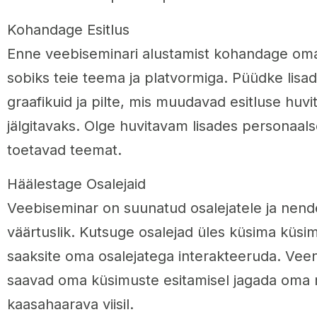
Kohandage Esitlus
Enne veebiseminari alustamist kohandage oma e
sobiks teie teema ja platvormiga. Püüdke lisad
graafikuid ja pilte, mis muudavad esitluse huv
jälgitavaks. Olge huvitavam lisades personaalse
toetavad teemat.
Häälestage Osalejaid
Veebiseminar on suunatud osalejatele ja nend
väärtuslik. Kutsuge osalejad üles küsima küsimus
saaksite oma osalejatega interakteeruda. Vee
saavad oma küsimuste esitamisel jagada oma m
kaasahaarava viisil.