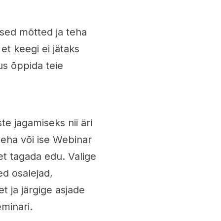
ised mõtted ja teha
et keegi ei jätaks
us õppida teie
e jagamiseks nii äri
teha või ise Webinar
et tagada edu. Valige
ed osalejad,
t ja järgige asjade
minari.