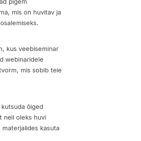
vad pigem
a, mis on huvitav ja
 osalemiseks.
rm, kus veebiseminar
ad webinaridele
tvorm, mis sobib teie
 kutsuda õiged
t neil oleks huvi
materjalides kasuta