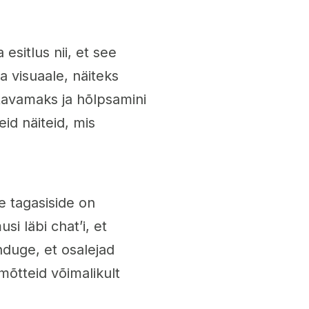
sitlus nii, et see
a visuaale, näiteks
itavamaks ja hõlpsamini
id näiteid, mis
e tagasiside on
i läbi chat’i, et
nduge, et osalejad
õtteid võimalikult