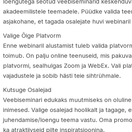
loengutega seotud veebiseminarid keskendu
akadeemilistele teemadele. Püüdke valida teem
asjakohane, et tagada osalejate huvi webinaril
Valige Õige Platvorm
Enne webinaril alustamist tuleb valida platvo
toimub. On palju online teenuseid, mis pakuv
platvormi, sealhulgas Zoom ja WebEx. Vali pla
vajadustele ja sobib hästi teie sihtrühmale.
Kutsuge Osalejad
Veebiseminari edukaks muutmiseks on oluline
inimesed. Valige osalejad hoolikalt ja tagage, e
juhendamise/loengu teema vastu. Oma promo 
ka atraktiivseid pilte inspiratsioonina.