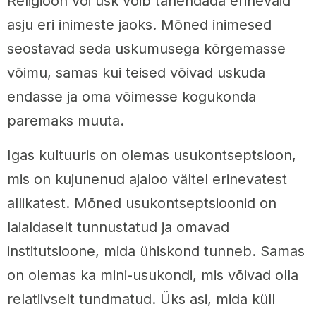
Religioon või usk võib tähendada erinevaid
asju eri inimeste jaoks. Mõned inimesed
seostavad seda uskumusega kõrgemasse
võimu, samas kui teised võivad uskuda
endasse ja oma võimesse kogukonda
paremaks muuta.
Igas kultuuris on olemas usukontseptsioon,
mis on kujunenud ajaloo vältel erinevatest
allikatest. Mõned usukontseptsioonid on
laialdaselt tunnustatud ja omavad
institutsioone, mida ühiskond tunneb. Samas
on olemas ka mini-usukondi, mis võivad olla
relatiivselt tundmatud. Üks asi, mida küll