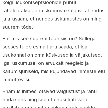
kõigi usukontseptsioonide puhul
täheldatakse, on uskumuste sügav tähendus
ja arusaam, et nendes uskumustes on mingi
suurem tõde.
Ent mis see suurem tõde siis on? Sellega
seoses tuleb esmalt aru saada, et igal
usukonnal on oma küsivused ja väljakutsed.
Igal uskumusel on arvukalt reegleid ja
käitumisjuhiseid, mis kujundavad inimeste elu
ja mõtteviisi.
Enamus inimesi otsivad valgustust ja rahu
enda sees ning seda tulebki tihti välja
nokitstud erinevate usukontseptsioonide