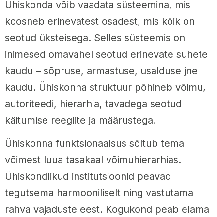
Ühiskonda võib vaadata süsteemina, mis
koosneb erinevatest osadest, mis kõik on
seotud üksteisega. Selles süsteemis on
inimesed omavahel seotud erinevate suhete
kaudu – sõpruse, armastuse, usalduse jne
kaudu. Ühiskonna struktuur põhineb võimu,
autoriteedi, hierarhia, tavadega seotud
käitumise reeglite ja määrustega.
Ühiskonna funktsionaalsus sõltub tema
võimest luua tasakaal võimuhierarhias.
Ühiskondlikud institutsioonid peavad
tegutsema harmooniliselt ning vastutama
rahva vajaduste eest. Kogukond peab elama