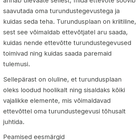
annab ülevaate sellest, mida ettevõte soovib
saavutada oma turundustegevustega ja
kuidas seda teha. Turundusplaan on kriitiline,
sest see võimaldab ettevõtjatel aru saada,
kuidas nende ettevõtte turundustegevused
toimivad ning kuidas saada paremaid
tulemusi.
Sellepärast on oluline, et turundusplaan
oleks loodud hoolikalt ning sisaldaks kõiki
vajalikke elemente, mis võimaldavad
ettevõttel oma turundustegevusi tõhusalt
juhtida.
Peamised eesmärgid