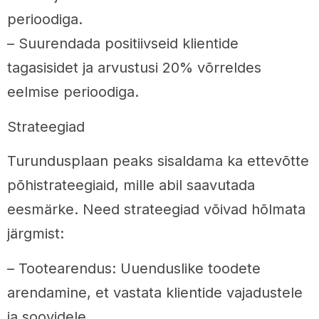
perioodiga.
– Suurendada positiivseid klientide
tagasisidet ja arvustusi 20% võrreldes
eelmise perioodiga.
Strateegiad
Turundusplaan peaks sisaldama ka ettevõtte
põhistrateegiaid, mille abil saavutada
eesmärke. Need strateegiad võivad hõlmata
järgmist:
– Tootearendus: Uuenduslike toodete
arendamine, et vastata klientide vajadustele
ja soovidele.