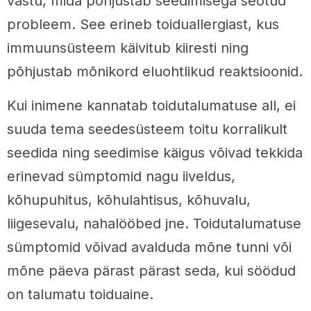
vastu, mida põhjustab seedimisega seotud
probleem. See erineb toiduallergiast, kus
immuunsüsteem käivitub kiiresti ning
põhjustab mõnikord eluohtlikud reaktsioonid.
Kui inimene kannatab toidutalumatuse all, ei
suuda tema seedesüsteem toitu korralikult
seedida ning seedimise käigus võivad tekkida
erinevad sümptomid nagu iiveldus,
kõhupuhitus, kõhulahtisus, kõhuvalu,
liigesevalu, nahalööbed jne. Toidutalumatuse
sümptomid võivad avalduda mõne tunni või
mõne päeva pärast pärast seda, kui söödud
on talumatu toiduaine.