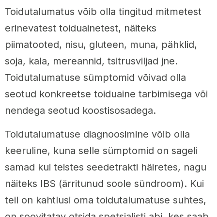
Toidutalumatus võib olla tingitud mitmetest
erinevatest toiduainetest, näiteks
piimatooted, nisu, gluteen, muna, pähklid,
soja, kala, mereannid, tsitrusviljad jne.
Toidutalumatuse sümptomid võivad olla
seotud konkreetse toiduaine tarbimisega või
nendega seotud koostisosadega.
Toidutalumatuse diagnoosimine võib olla
keeruline, kuna selle sümptomid on sageli
samad kui teistes seedetrakti häiretes, nagu
näiteks IBS (ärritunud soole sündroom). Kui
teil on kahtlusi oma toidutalumatuse suhtes,
on soovitatav otsida spetsialisti abi, kes saab