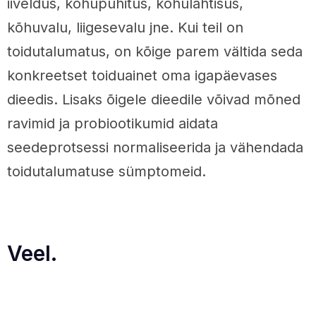
iiveldus, kõhupuhitus, kõhulahtisus,
kõhuvalu, liigesevalu jne. Kui teil on
toidutalumatus, on kõige parem vältida seda
konkreetset toiduainet oma igapäevases
dieedis. Lisaks õigele dieedile võivad mõned
ravimid ja probiootikumid aidata
seedeprotsessi normaliseerida ja vähendada
toidutalumatuse sümptomeid.
Veel.