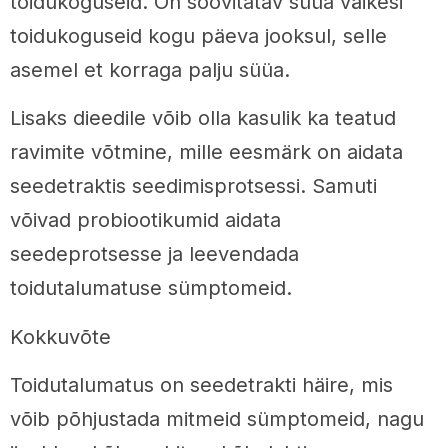
toidukoguseid. On soovitatav süüa väikesi
toidukoguseid kogu päeva jooksul, selle
asemel et korraga palju süüa.
Lisaks dieedile võib olla kasulik ka teatud
ravimite võtmine, mille eesmärk on aidata
seedetraktis seedimisprotsessi. Samuti
võivad probiootikumid aidata
seedeprotsesse ja leevendada
toidutalumatuse sümptomeid.
Kokkuvõte
Toidutalumatus on seedetrakti häire, mis
võib põhjustada mitmeid sümptomeid, nagu