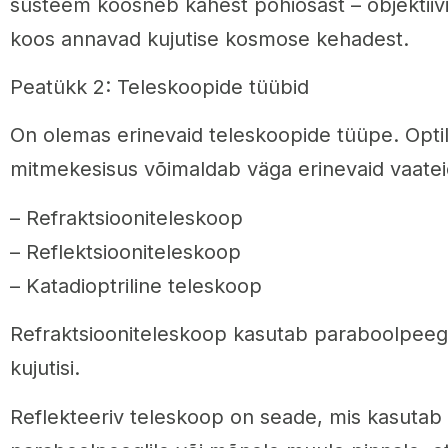
süsteem koosneb kahest põhiosast – objektiivis
koos annavad kujutise kosmose kehadest.
Peatükk 2: Teleskoopide tüübid
On olemas erinevaid teleskoopide tüüpe. Opti
mitmekesisus võimaldab väga erinevaid vaate
– Refraktsiooniteleskoop
– Reflektsiooniteleskoop
– Katadioptriline teleskoop
Refraktsiooniteleskoop kasutab paraboolpeegli
kujutisi.
Reflekteeriv teleskoop on seade, mis kasutab