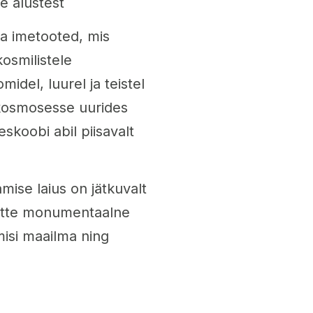
e alustest
ka imetooted, mis
osmilistele
idel, luurel ja teistel
 kosmosesse uurides
skoobi abil piisavalt
mise laius on jätkuvalt
ette monumentaalne
misi maailma ning