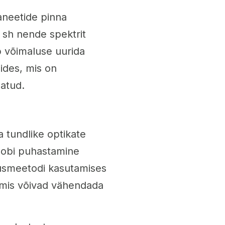
aneetide pinna
 sh nende spektrit
 võimaluse uurida
nides, mis on
matud.
 tundlike optikate
oobi puhastamine
usmeetodi kasutamises
t, mis võivad vähendada