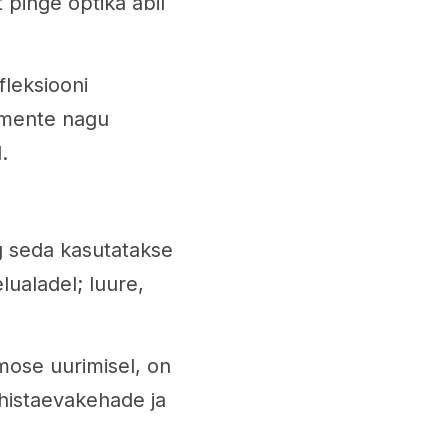
 pinge optika abil
fleksiooni
lemente nagu
.
g seda kasutatakse
ualadel; luure,
ose uurimisel, on
ähistaevakehade ja