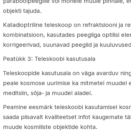
paraboolpeeglile või mõnele muule pinnale, et
objekti tajuda.
Katadioptriline teleskoop on refraktsiooni ja re
kombinatsioon, kasutades peegliga optilisi e
korrigeerivad, suunavad peeglid ja kuuluvused
Peatükk 3: Teleskoobi kasutusala
Teleskoopide kasutusala on väga avarduv nin
peale kosmose uurimise ka mitmetel muudel el
meditsiin, sõja- ja muudel aladel.
Peamine eesmärk teleskoobi kasutamisel kosm
saada piisavalt kvaliteetset infot kaugemate t
muude kosmiliste objektide kohta.