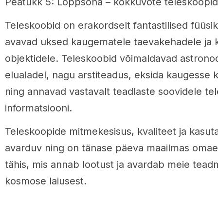
Peatükk 5: Lõppsõna – kokkuvõte teleskoopid
Teleskoobid on erakordselt fantastilised füüsi
avavad uksed kaugematele taevakehadele ja k
objektidele. Teleskoobid võimaldavad astronoom
elualadel, nagu arstiteadus, eksida kaugesse
ning annavad vastavalt teadlaste soovidele tele
informatsiooni.
Teleskoopide mitmekesisus, kvaliteet ja kasuta
avarduv ning on tänase päeva maailmas oma
tähis, mis annab lootust ja avardab meie tead
kosmose laiusest.