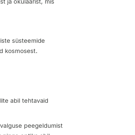
t ja okulaarist, mis
liste süsteemide
id kosmosest.
te abil tehtavaid
 valguse peegeldumist