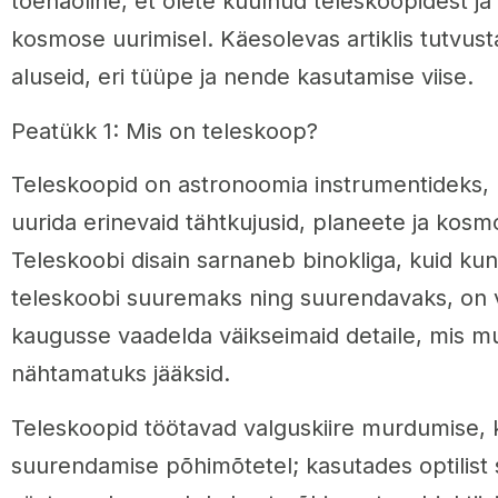
tõenäoline, et olete kuulnud teleskoopidest ja
kosmose uurimisel. Käesolevas artiklis tutvus
aluseid, eri tüüpe ja nende kasutamise viise.
Peatükk 1: Mis on teleskoop?
Teleskoopid on astronoomia instrumentideks, m
uurida erinevaid tähtkujusid, planeete ja kosm
Teleskoobi disain sarnaneb binokliga, kuid kun
teleskoobi suuremaks ning suurendavaks, on v
kaugusse vaadelda väikseimaid detaile, mis mu
nähtamatuks jääksid.
Teleskoopid töötavad valguskiire murdumise, k
suurendamise põhimõtetel; kasutades optilist 