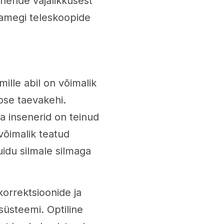
 nende vajalikkusest
tamegi teleskoopide
ille abil on võimalik
ose taevakehi.
a insenerid on teinud
õimalik teatud
idu silmale silmaga
orrektsioonide ja
süsteemi. Optiline