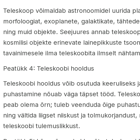
Teleskoop võimaldab astronoomidel uurida pl
morfoloogiat, exoplanete, galaktikate, tähtede
ning muid objekte. Seejuures annab teleskoop
kosmilisi objekte erinevate lainepikkuste tsoo
tavainimesele ilma teleskoobita ilmselt nähta
Peatükk 4: Teleskoobi hooldus
Teleskoobi hooldus võib osutuda keeruliseks ja
puhastamine nõuab väga täpset tööd. Telesk
peab olema õrn; tuleb veenduda õige puhast
ning vältida liigset niiskust ja tolmukorjandus
teleskoobi tulemuslikkust.