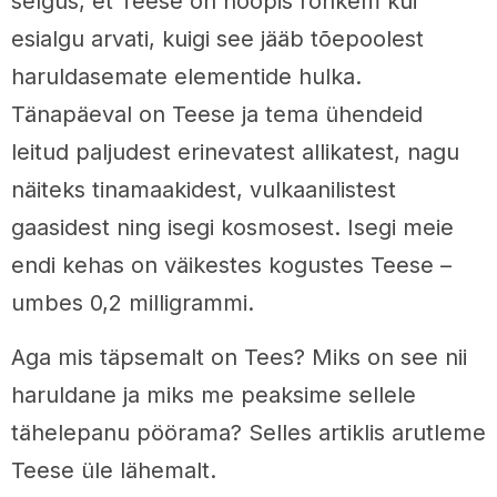
selgus, et Teese on hoopis rohkem kui
esialgu arvati, kuigi see jääb tõepoolest
haruldasemate elementide hulka.
Tänapäeval on Teese ja tema ühendeid
leitud paljudest erinevatest allikatest, nagu
näiteks tinamaakidest, vulkaanilistest
gaasidest ning isegi kosmosest. Isegi meie
endi kehas on väikestes kogustes Teese –
umbes 0,2 milligrammi.
Aga mis täpsemalt on Tees? Miks on see nii
haruldane ja miks me peaksime sellele
tähelepanu pöörama? Selles artiklis arutleme
Teese üle lähemalt.