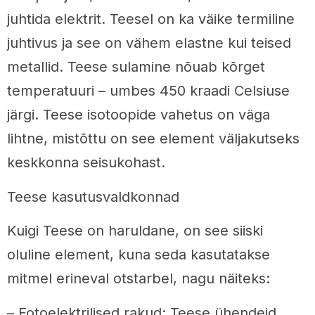
juhtida elektrit. Teesel on ka väike termiline
juhtivus ja see on vähem elastne kui teised
metallid. Teese sulamine nõuab kõrget
temperatuuri – umbes 450 kraadi Celsiuse
järgi. Teese isotoopide vahetus on väga
lihtne, mistõttu on see element väljakutseks
keskkonna seisukohast.
Teese kasutusvaldkonnad
Kuigi Teese on haruldane, on see siiski
oluline element, kuna seda kasutatakse
mitmel erineval otstarbel, nagu näiteks:
– Fotoelektrilised rakud: Teese ühendeid