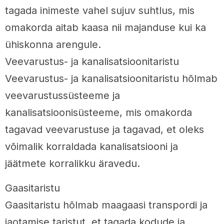
tagada inimeste vahel sujuv suhtlus, mis
omakorda aitab kaasa nii majanduse kui ka
ühiskonna arengule.
Veevarustus- ja kanalisatsioonitaristu
Veevarustus- ja kanalisatsioonitaristu hõlmab
veevarustussüsteeme ja
kanalisatsioonisüsteeme, mis omakorda
tagavad veevarustuse ja tagavad, et oleks
võimalik korraldada kanalisatsiooni ja
jäätmete korralikku äravedu.
Gaasitaristu
Gaasitaristu hõlmab maagaasi transpordi ja
jaotamise taristut, et tagada kodude ja