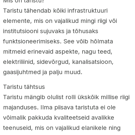
Mis on taristu?
Taristu tähendab kõiki infrastruktuuri
elemente, mis on vajalikud mingi riigi või
institutsiooni sujuvaks ja tõhusaks
funktsioneerimiseks. See võib hõlmata
mitmeid erinevaid aspekte, nagu teed,
elektriliinid, sidevõrgud, kanalisatsioon,
gaasijuhtmed ja palju muud.
Taristu tähtsus
Taristu mängib olulist rolli ükskõik millise riigi
majanduses. Ilma piisava taristuta ei ole
võimalik pakkuda kvaliteetseid avalikke
teenuseid, mis on vajalikud elanikele ning