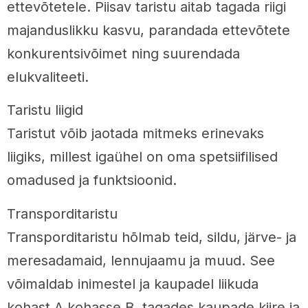
ettevõtetele. Piisav taristu aitab tagada riigi
majanduslikku kasvu, parandada ettevõtete
konkurentsivõimet ning suurendada
elukvaliteeti.
Taristu liigid
Taristut võib jaotada mitmeks erinevaks
liigiks, millest igaühel on oma spetsiifilised
omadused ja funktsioonid.
Transporditaristu
Transporditaristu hõlmab teid, sildu, järve- ja
meresadamaid, lennujaamu ja muud. See
võimaldab inimestel ja kaupadel liikuda
kohast A kohasse B, tagades kaupade kiire ja