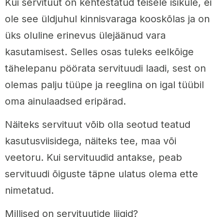
Kui servituut on kehtestatud teisele isikule, ei
ole see üldjuhul kinnisvaraga kooskõlas ja on
üks oluline erinevus ülejäänud vara
kasutamisest. Selles osas tuleks eelkõige
tähelepanu pöörata servituudi laadi, sest on
olemas palju tüüpe ja reeglina on igal tüübil
oma ainulaadsed eripärad.
Näiteks servituut võib olla seotud teatud
kasutusviisidega, näiteks tee, maa või
veetoru. Kui servituudid antakse, peab
servituudi õiguste täpne ulatus olema ette
nimetatud.
Millised on servituutide liigid?