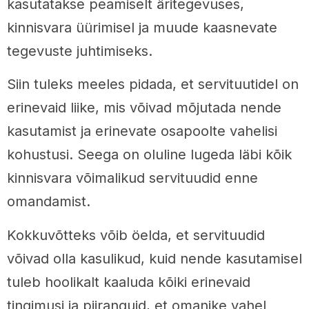
kasutatakse peamiselt äritegevuses,
kinnisvara üürimisel ja muude kaasnevate
tegevuste juhtimiseks.
Siin tuleks meeles pidada, et servituutidel on
erinevaid liike, mis võivad mõjutada nende
kasutamist ja erinevate osapoolte vahelisi
kohustusi. Seega on oluline lugeda läbi kõik
kinnisvara võimalikud servituudid enne
omandamist.
Kokkuvõtteks võib öelda, et servituudid
võivad olla kasulikud, kuid nende kasutamisel
tuleb hoolikalt kaaluda kõiki erinevaid
tingimusi ja piiranguid, et omanike vahel