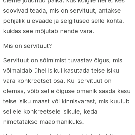
oleme jõudnud paika, kus kõigile neile, kes
soovivad teada, mis on servituut, antakse
põhjalik ülevaade ja selgitused selle kohta,
kuidas see mõjutab nende vara.
Mis on servituut?
Servituut on sõlmimist tuvastav õigus, mis
võimaldab ühel isikul kasutada teise isiku
vara konkreetset osa. Kui servituut on
olemas, võib selle õiguse omanik saada kasu
teise isiku maast või kinnisvarast, mis kuulub
sellele konkreetsele isikule, keda
nimetatakse maaomanikuks.