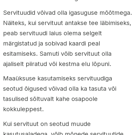
Servituudid võivad olla igasuguse mõõtmega.
Näiteks, kui servituut antakse tee läbimiseks,
peab servituudi laius olema selgelt
märgistatud ja sobivad kaardi peal
esitamiseks. Samuti võib servituut olla
ajaliselt piiratud või kestma elu lõpuni.
Maaüksuse kasutamiseks servituudiga
seotud õigused võivad olla ka tasuta või
tasulised sõltuvalt kahe osapoole
kokkuleppest.
Kui servituut on seotud muude
kasutusaladega, võib mõnede servituutide