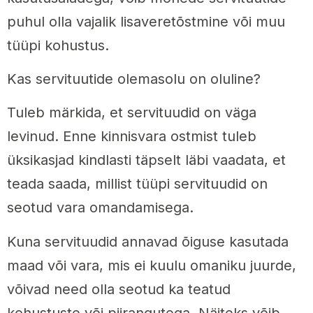
puhul olla vajalik lisaveretõstmine või muu
tüüpi kohustus.
Kas servituutide olemasolu on oluline?
Tuleb märkida, et servituudid on väga
levinud. Enne kinnisvara ostmist tuleb
üksikasjad kindlasti täpselt läbi vaadata, et
teada saada, millist tüüpi servituudid on
seotud vara omandamisega.
Kuna servituudid annavad õiguse kasutada
maad või vara, mis ei kuulu omaniku juurde,
võivad need olla seotud ka teatud
kohustuste või piirangutega. Näiteks võib