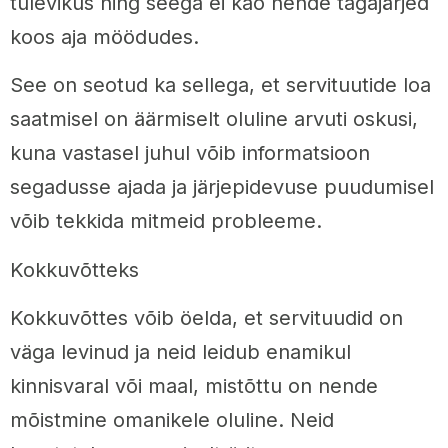
tulevikus ning seega ei kao nende tagajärjed
koos aja möödudes.
See on seotud ka sellega, et servituutide loa
saatmisel on äärmiselt oluline arvuti oskusi,
kuna vastasel juhul võib informatsioon
segadusse ajada ja järjepidevuse puudumisel
võib tekkida mitmeid probleeme.
Kokkuvõtteks
Kokkuvõttes võib öelda, et servituudid on
väga levinud ja neid leidub enamikul
kinnisvaral või maal, mistõttu on nende
mõistmine omanikele oluline. Neid