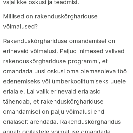
vajalikke oskusi ja teadmisi.
Millised on rakenduskõrghariduse
võimalused?
Rakenduskõrghariduse omandamisel on
erinevaid võimalusi. Paljud inimesed valivad
rakenduskõrghariduse programmi, et
omandada uusi oskusi oma olemasoleva töö
edenemiseks või ümberkoolitumiseks uuele
erialale. Lai valik erinevaid erialasid
tähendab, et rakenduskõrghariduse
omandamisel on palju võimalusi end
erialaselt arendada. Rakenduskõrgharidus
annab õpilastele võimaluse omandada