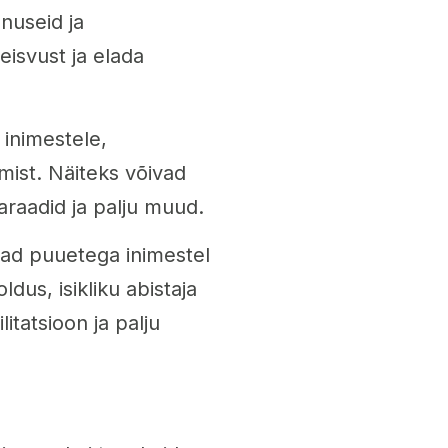
nuseid ja
eisvust ja elada
inimestele,
amist. Näiteks võivad
araadid ja palju muud.
vad puuetega inimestel
dus, isikliku abistaja
itatsioon ja palju