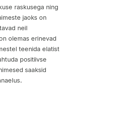
kuse raskusega ning
inimeste jaoks on
tavad neil
on olemas erinevad
stel teenida elatist
uhtuda positiivse
inimesed saaksid
nnaelus.