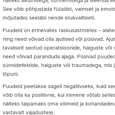
näiteks liikumisega, suhtlemisega ja iseenda e
See võib põhjustada füüsilist, vaimset ja emots
mõjutades seeläbi nende elukvaliteeti.
Puudeid on erinevates raskusastmetes – alate
ning need võivad olla ajutised või püsivad. Aj
tavaliselt seotud operatsioonide, haiguste või
need võivad paranduda ajaga. Püsivad puude
sünnidefektide, haiguste või traumadega, mis 
lõpuni.
Puudeid peetakse sageli negatiivseks, kuid see 
võib olla ka positiivne, kui inimene võtab selle
näiteks taipamaks oma võimeid ja kohandade
vastavalt vajadustele.