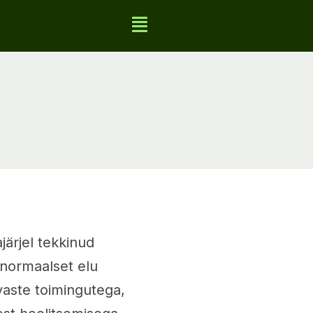
järjel tekkinud
 normaalset elu
vaste toimingutega,