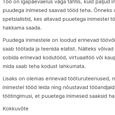
Töö on igapäevaelus väga tähtis, kuid paljud i
puudega inimesed saavad tööd teha. Õnneks o
spetsialistid, kes aitavad puuetega inimestel tö
hakkama saada.
Puudega inimestele on loodud erinevad töövõi
saab töötada ja teenida elatist. Näiteks võiva
sobida erinevad kodutööd, virtuaaltöö või ka
mida saab teha kodust lahkumata.
Lisaks on olemas erinevad tööturuteenused, 
inimestel tööd leida ning nõustavad tööandjaid
töötingimusi, et puuetega inimesed saaksid h
Kokkuvõte