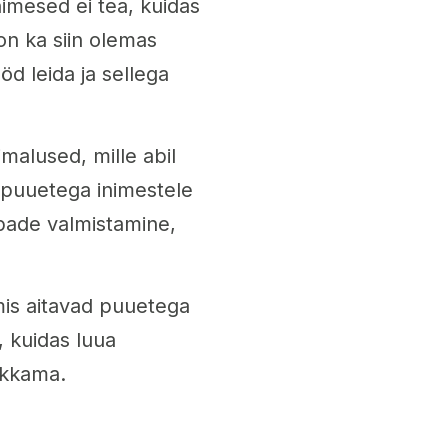
nimesed ei tea, kuidas
n ka siin olemas
öd leida ja sellega
malused, mille abil
d puuetega inimestele
upade valmistamine,
mis aitavad puuetega
, kuidas luua
akkama.