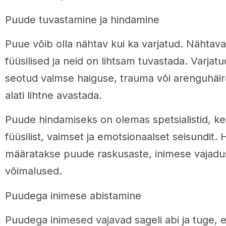
Puude tuvastamine ja hindamine
Puue võib olla nähtav kui ka varjatud. Nähtav
füüsilised ja neid on lihtsam tuvastada. Varja
seotud vaimse haiguse, trauma või arenguhäire
alati lihtne avastada.
Puude hindamiseks on olemas spetsialistid, k
füüsilist, vaimset ja emotsionaalset seisundit.
määratakse puude raskusaste, inimese vajadus
võimalused.
Puudega inimese abistamine
Puudega inimesed vajavad sageli abi ja tuge,