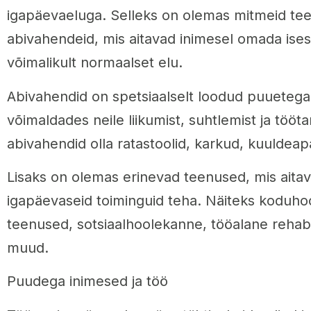
igapäevaeluga. Selleks on olemas mitmeid tee
abivahendeid, mis aitavad inimesel omada ises
võimalikult normaalset elu.
Abivahendid on spetsiaalselt loodud puuetega 
võimaldades neile liikumist, suhtlemist ja tööt
abivahendid olla ratastoolid, karkud, kuuldeap
Lisaks on olemas erinevad teenused, mis aita
igapäevaseid toiminguid teha. Näiteks koduhool
teenused, sotsiaalhoolekanne, tööalane rehabil
muud.
Puudega inimesed ja töö