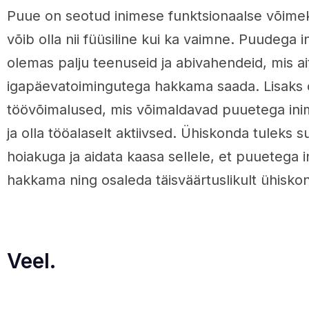
Puue on seotud inimese funktsionaalse võime
võib olla nii füüsiline kui ka vaimne. Puudega 
olemas palju teenuseid ja abivahendeid, mis ai
igapäevatoimingutega hakkama saada. Lisaks 
töövõimalused, mis võimaldavad puuetega inime
ja olla tööalaselt aktiivsed. Ühiskonda tuleks s
hoiakuga ja aidata kaasa sellele, et puuetega 
hakkama ning osaleda täisväärtuslikult ühisko
Veel.