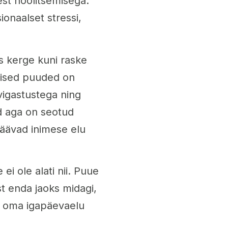
est hoolitsemisega.
ionaalset stressi,
s kerge kuni raske
utised puuded on
 vigastustega ning
d aga on seotud
jäävad inimese elu
ei ole alati nii. Puue
st enda jaoks midagi,
s oma igapäevaelu