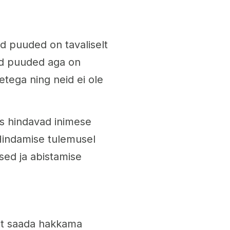
ad puuded on tavaliselt
tud puuded aga on
tega ning neid ei ole
es hindavad inimese
 Hindamise tulemusel
ed ja abistamise
 et saada hakkama