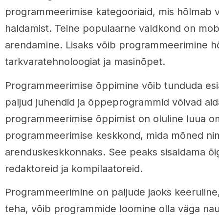
programmeerimise kategooriaid, mis hõlmab ve
haldamist. Teine populaarne valdkond on mobi
arendamine. Lisaks võib programmeerimine h
tarkvaratehnoloogiat ja masinõpet.
Programmeerimise õppimine võib tunduda esia
paljud juhendid ja õppeprogrammid võivad aid
programmeerimise õppimist on oluline luua om
programmeerimise keskkond, mida mõned ni
arenduskeskkonnaks. See peaks sisaldama õige
redaktoreid ja kompilaatoreid.
Programmeerimine on paljude jaoks keeruline, 
teha, võib programmide loomine olla väga nau