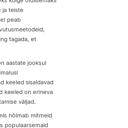
ks kõige olulisemaks
ja teiste
sel peab
rvutusmeetodeid,
ning tagada, et
n aastate jooksul
imalusi
 keeled sisaldavad
d keeled on erineva
tamise väljad.
 mis hõlmab mitmeid
ks populaarsemaid