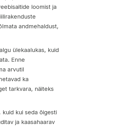
ebisaitide loomist ja
ilirakenduste
õlmata andmehaldust,
lgu ülekaalukas, kuid
ata. Enne
a arvutil
metavad ka
t tarkvara, näiteks
kuid kui seda õigesti
ditav ja kaasahaarav