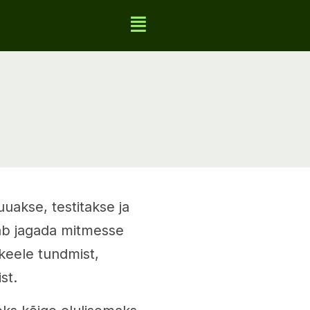
uakse, testitakse ja
ab jagada mitmesse
ikeele tundmist,
st.