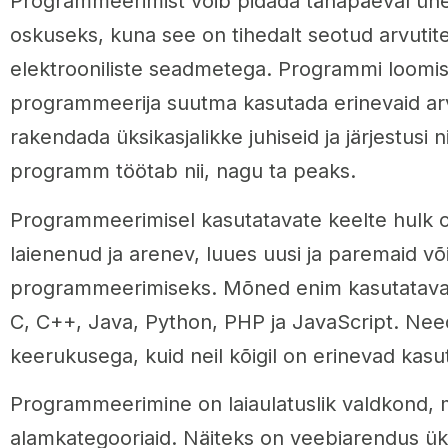
Programmeerimist võib pidada tänapäeval ühe
oskuseks, kuna see on tihedalt seotud arvutite 
elektrooniliste seadmetega. Programmi loomi
programmeerija suutma kasutada erinevaid a
rakendada üksikasjalikke juhiseid ja järjestusi 
programm töötab nii, nagu ta peaks.
Programmeerimisel kasutatavate keelte hulk o
laienenud ja arenev, luues uusi ja paremaid võ
programmeerimiseks. Mõned enim kasutatavad
C, C++, Java, Python, PHP ja JavaScript. Nee
keerukusega, kuid neil kõigil on erinevad kasu
Programmeerimine on laiaulatuslik valdkond,
alamkategooriaid. Näiteks on veebiarendus ü