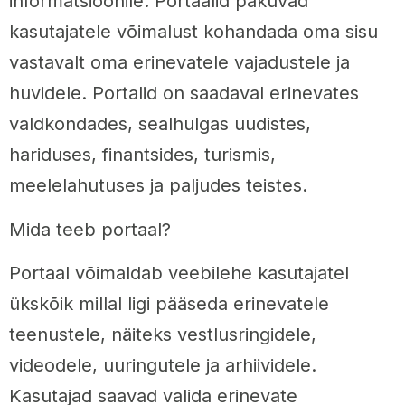
informatsioonile. Portaalid pakuvad
kasutajatele võimalust kohandada oma sisu
vastavalt oma erinevatele vajadustele ja
huvidele. Portalid on saadaval erinevates
valdkondades, sealhulgas uudistes,
hariduses, finantsides, turismis,
meelelahutuses ja paljudes teistes.
Mida teeb portaal?
Portaal võimaldab veebilehe kasutajatel
ükskõik millal ligi pääseda erinevatele
teenustele, näiteks vestlusringidele,
videodele, uuringutele ja arhiividele.
Kasutajad saavad valida erinevate