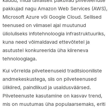
kaudu, mida tavaliselt pakuvad pilveteenuse
pakkujad nagu Amazon Web Services (AWS),
Microsoft Azure või Google Cloud. Sellised
teenused on viimasel ajal muutunud
ülioluliseks infotehnoloogia infrastruktuuriks,
kuna need võimaldavad ettevõtetel ja
asutustel konkureerida üha kiireneva
tehnoloogiaga.
Kui võrrelda pilveteenuseid traditsiooniliste
andmekeskustega, siis on pilveteenused
ülikiired, paindlikud ja usaldusväärsed.
Pilveteenuste kasutamine on kasvav trend,
mis on muutumas üha populaarsemaks, eriti