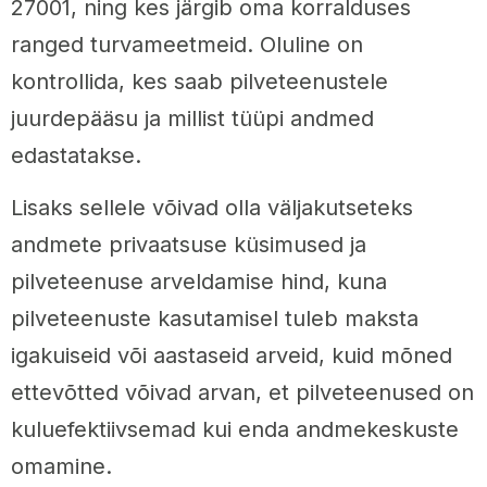
27001, ning kes järgib oma korralduses
ranged turvameetmeid. Oluline on
kontrollida, kes saab pilveteenustele
juurdepääsu ja millist tüüpi andmed
edastatakse.
Lisaks sellele võivad olla väljakutseteks
andmete privaatsuse küsimused ja
pilveteenuse arveldamise hind, kuna
pilveteenuste kasutamisel tuleb maksta
igakuiseid või aastaseid arveid, kuid mõned
ettevõtted võivad arvan, et pilveteenused on
kuluefektiivsemad kui enda andmekeskuste
omamine.