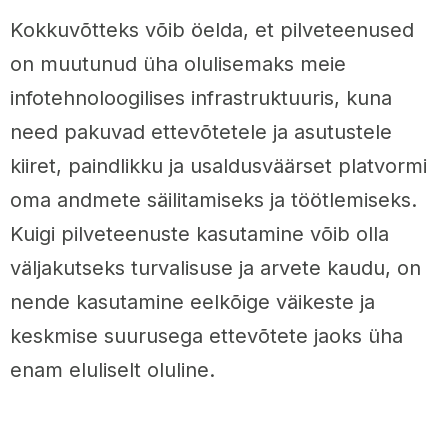
Kokkuvõtteks võib öelda, et pilveteenused
on muutunud üha olulisemaks meie
infotehnoloogilises infrastruktuuris, kuna
need pakuvad ettevõtetele ja asutustele
kiiret, paindlikku ja usaldusväärset platvormi
oma andmete säilitamiseks ja töötlemiseks.
Kuigi pilveteenuste kasutamine võib olla
väljakutseks turvalisuse ja arvete kaudu, on
nende kasutamine eelkõige väikeste ja
keskmise suurusega ettevõtete jaoks üha
enam eluliselt oluline.