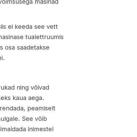
a võimsusega masinad
iis ei keeda see vett
masinase tualettruumis
üks osa saadetakse
i.
rukad ning võivad
eks kaua aega.
irendada, peamiselt
ulgale. See võib
õimaldada inimestel