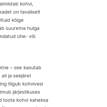
almistab kohvi,
adet on tavaliselt
 Kuid kõige
dab suurema hulga
undatud ühe- või
htne – see kasutab
ll ja seejärel
ing tilgub kohvivesi
imub järjestikuses
d toota kohvi kaheksa