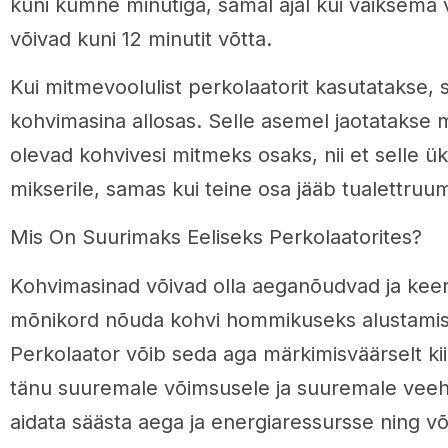
kuni kümne minutiga, samal ajal kui väiksem
võivad kuni 12 minutit võtta.
Kui mitmevoolulist perkolaatorit kasutatakse, s
kohvimasina allosas. Selle asemel jaotatakse 
olevad kohvivesi mitmeks osaks, nii et selle 
mikserile, samas kui teine osa jääb tualettruum
Mis On Suurimaks Eeliseks Perkolaatorites?
Kohvimasinad võivad olla aeganõudvad ja kee
mõnikord nõuda kohvi hommikuseks alustamis
Perkolaator võib seda aga märkimisväärselt ki
tänu suuremale võimsusele ja suuremale veeh
aidata säästa aega ja energiaressursse ning v