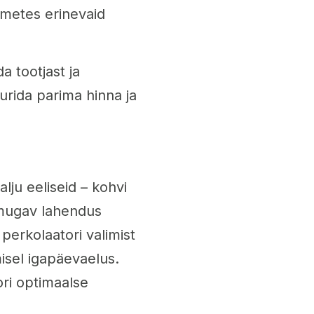
dmetes erinevaid
a tootjast ja
urida parima hinna ja
lju eeliseid – kohvi
e mugav lahendus
perkolaatori valimist
isel igapäevaelus.
ri optimaalse