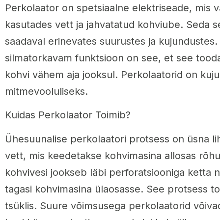
Perkolaator on spetsiaalne elektriseade, mis v
kasutades vett ja jahvatatud kohviube. Seda se
saadaval erinevates suurustes ja kujundustes.
silmatorkavam funktsioon on see, et see too
kohvi vähem aja jooksul. Perkolaatorid on kuj
mitmevooluliseks.
Kuidas Perkolaator Toimib?
Ühesuunalise perkolaatori protsess on üsna li
vett, mis keedetakse kohvimasina allosas rõhu a
kohvivesi jookseb läbi perforatsiooniga ketta n
tagasi kohvimasina ülaosasse. See protsess to
tsüklis. Suure võimsusega perkolaatorid võiva