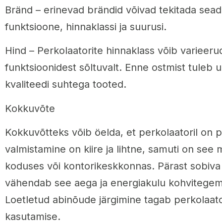
Bränd – erinevad brändid võivad tekitada sea
funktsioone, hinnaklassi ja suurusi.
Hind – Perkolaatorite hinnaklass võib varieerud
funktsioonidest sõltuvalt. Enne ostmist tuleb u
kvaliteedi suhtega tooted.
Kokkuvõte
Kokkuvõtteks võib öelda, et perkolaatoril on pa
valmistamine on kiire ja lihtne, samuti on se
koduses või kontorikeskkonnas. Pärast sobiva 
vähendab see aega ja energiakulu kohvitegem
Loetletud abinõude järgimine tagab perkolaato
kasutamise.