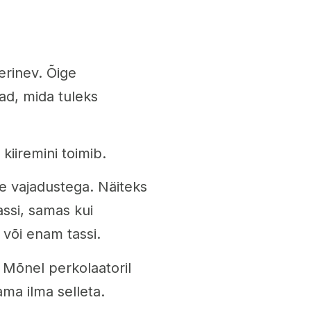
 erinev. Õige
jad, mida tuleks
iiremini toimib.
e vajadustega. Näiteks
ssi, samas kui
või enam tassi.
 Mõnel perkolaatoril
ma ilma selleta.