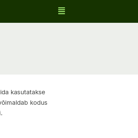
ida kasutatakse
e võimaldab kodus
.