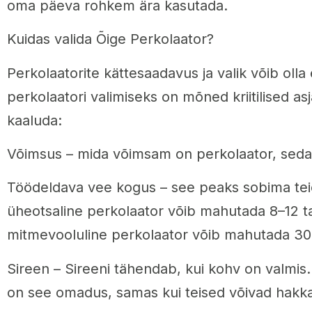
oma päeva rohkem ära kasutada.
Kuidas valida Õige Perkolaator?
Perkolaatorite kättesaadavus ja valik võib olla
perkolaatori valimiseks on mõned kriitilised as
kaaluda:
Võimsus – mida võimsam on perkolaator, seda k
Töödeldava vee kogus – see peaks sobima tei
üheotsaline perkolaator võib mahutada 8–12 ta
mitmevooluline perkolaator võib mahutada 30 
Sireen – Sireeni tähendab, kui kohv on valmis.
on see omadus, samas kui teised võivad hakka