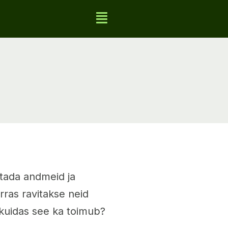
stada andmeid ja
ras ravitakse neid
, kuidas see ka toimub?