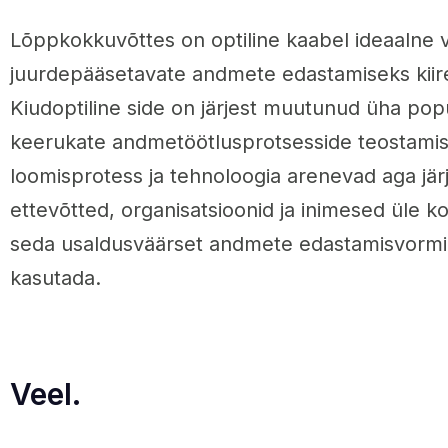
Lõppkokkuvõttes on optiline kaabel ideaalne v
juurdepääsetavate andmete edastamiseks kiirel
Kiudoptiline side on järjest muutunud üha po
keerukate andmetöötlusprotsesside teostamisel
loomisprotess ja tehnoloogia arenevad aga järje
ettevõtted, organisatsioonid ja inimesed üle 
seda usaldusväärset andmete edastamisvormi
kasutada.
Veel.