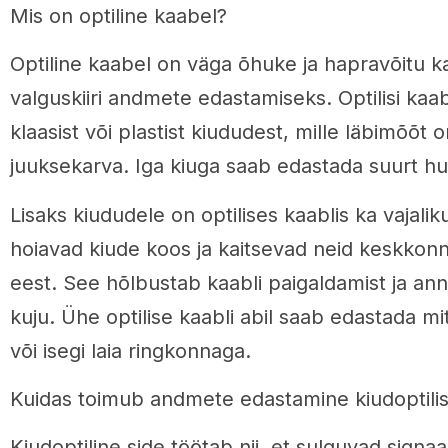
Mis on optiline kaabel?
Optiline kaabel on väga õhuke ja hapravõitu k
valguskiiri andmete edastamiseks. Optilisi kaa
klaasist või plastist kiududest, mille läbimõõt o
juuksekarva. Iga kiuga saab edastada suurt hu
Lisaks kiududele on optilises kaablis ka vajalik
hoiavad kiude koos ja kaitsevad neid keskkon
eest. See hõlbustab kaabli paigaldamist ja an
kuju. Ühe optilise kaabli abil saab edastada mit
või isegi laia ringkonnaga.
Kuidas toimub andmete edastamine kiudoptilise
Kiudoptiline side töötab nii, et sulguvad signa