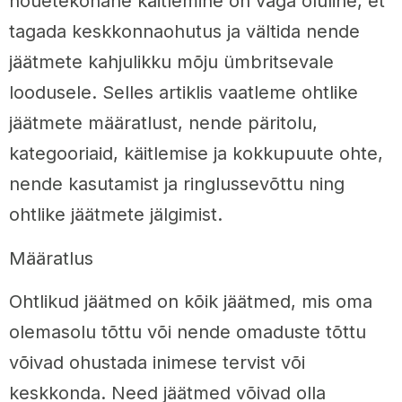
nõuetekohane käitlemine on väga oluline, et
tagada keskkonnaohutus ja vältida nende
jäätmete kahjulikku mõju ümbritsevale
loodusele. Selles artiklis vaatleme ohtlike
jäätmete määratlust, nende päritolu,
kategooriaid, käitlemise ja kokkupuute ohte,
nende kasutamist ja ringlussevõttu ning
ohtlike jäätmete jälgimist.
Määratlus
Ohtlikud jäätmed on kõik jäätmed, mis oma
olemasolu tõttu või nende omaduste tõttu
võivad ohustada inimese tervist või
keskkonda. Need jäätmed võivad olla