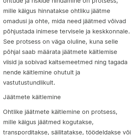
ohtude ja riskide hindamine on protsess,
mille käigus hinnatakse ohtliku jäätme
omadusi ja ohte, mida need jäätmed võivad
põhjustada inimese tervisele ja keskkonnale.
See protsess on väga oluline, kuna selle
põhjal saab määrata jäätmete käitlemise
viisid ja sobivad kaitsemeetmed ning tagada
nende käitlemine ohutult ja
vastutustundlikult.
Jäätmete käitlemine
Ohtlike jäätmete käitlemine on protsess,
mille käigus jäätmed kogutakse,
transporditakse, säilitatakse, töödeldakse või