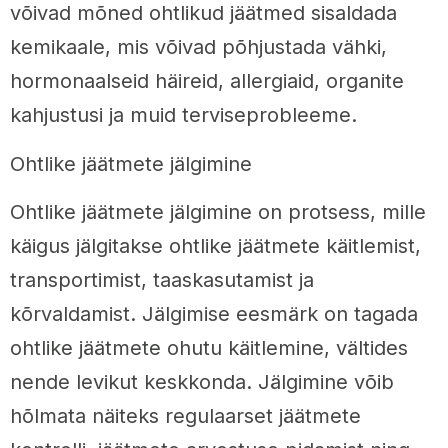
võivad mõned ohtlikud jäätmed sisaldada
kemikaale, mis võivad põhjustada vähki,
hormonaalseid häireid, allergiaid, organite
kahjustusi ja muid terviseprobleeme.
Ohtlike jäätmete jälgimine
Ohtlike jäätmete jälgimine on protsess, mille
käigus jälgitakse ohtlike jäätmete käitlemist,
transportimist, taaskasutamist ja
kõrvaldamist. Jälgimise eesmärk on tagada
ohtlike jäätmete ohutu käitlemine, vältides
nende levikut keskkonda. Jälgimine võib
hõlmata näiteks regulaarset jäätmete