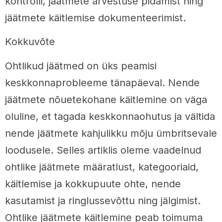
kontrolli, jäätmete arvestuse pidamist ning
jäätmete käitlemise dokumenteerimist.
Kokkuvõte
Ohtlikud jäätmed on üks peamisi
keskkonnaprobleeme tänapäeval. Nende
jäätmete nõuetekohane käitlemine on väga
oluline, et tagada keskkonnaohutus ja vältida
nende jäätmete kahjulikku mõju ümbritsevale
loodusele. Selles artiklis oleme vaadelnud
ohtlike jäätmete määratlust, kategooriaid,
käitlemise ja kokkupuute ohte, nende
kasutamist ja ringlussevõttu ning jälgimist.
Ohtlike jäätmete käitlemine peab toimuma