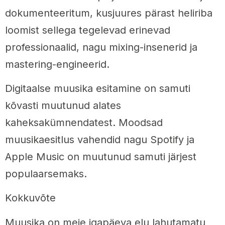
dokumenteeritum, kusjuures pärast heliriba
loomist sellega tegelevad erinevad
professionaalid, nagu mixing-insenerid ja
mastering-engineerid.
Digitaalse muusika esitamine on samuti
kõvasti muutunud alates
kaheksakümnendatest. Moodsad
muusikaesitlus vahendid nagu Spotify ja
Apple Music on muutunud samuti järjest
populaarsemaks.
Kokkuvõte
Muusika on meie igapäeva elu lahutamatu