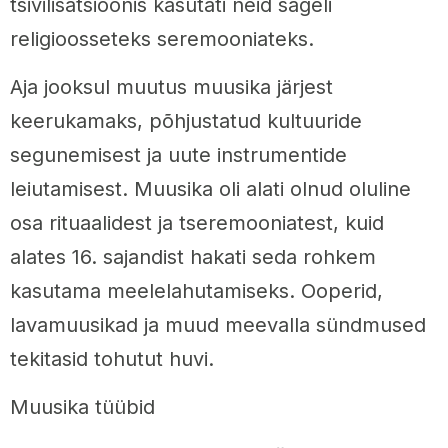
tsivilisatsioonis kasutati neid sageli
religioosseteks seremooniateks.
Aja jooksul muutus muusika järjest
keerukamaks, põhjustatud kultuuride
segunemisest ja uute instrumentide
leiutamisest. Muusika oli alati olnud oluline
osa rituaalidest ja tseremooniatest, kuid
alates 16. sajandist hakati seda rohkem
kasutama meelelahutamiseks. Ooperid,
lavamuusikad ja muud meevalla sündmused
tekitasid tohutut huvi.
Muusika tüübid