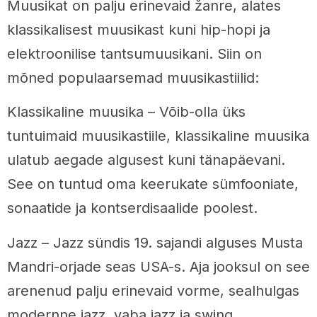
Muusikat on palju erinevaid žanre, alates
klassikalisest muusikast kuni hip-hopi ja
elektroonilise tantsumuusikani. Siin on
mõned populaarsemad muusikastiilid:
Klassikaline muusika – Võib-olla üks
tuntuimaid muusikastiile, klassikaline muusika
ulatub aegade algusest kuni tänapäevani.
See on tuntud oma keerukate sümfooniate,
sonaatide ja kontserdisaalide poolest.
Jazz – Jazz sündis 19. sajandi alguses Musta
Mandri-orjade seas USA-s. Aja jooksul on see
arenenud palju erinevaid vorme, sealhulgas
modernne jazz, vaba jazz ja swing.