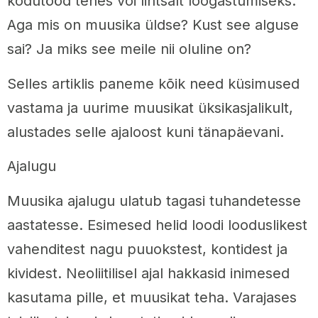
kodutööd tehes või lihtsalt lõõgastumiseks.
Aga mis on muusika üldse? Kust see alguse
sai? Ja miks see meile nii oluline on?
Selles artiklis paneme kõik need küsimused
vastama ja uurime muusikat üksikasjalikult,
alustades selle ajaloost kuni tänapäevani.
Ajalugu
Muusika ajalugu ulatub tagasi tuhandetesse
aastatesse. Esimesed helid loodi looduslikest
vahenditest nagu puuokstest, kontidest ja
kividest. Neoliitilisel ajal hakkasid inimesed
kasutama pille, et muusikat teha. Varajases