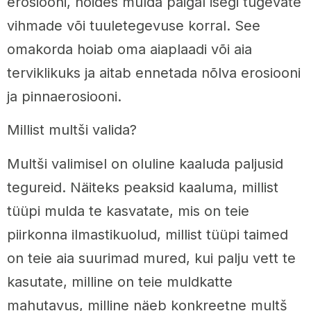
erosiooni, hoides mulda paigal isegi tugevate
vihmade või tuuletegevuse korral. See
omakorda hoiab oma aiaplaadi või aia
terviklikuks ja aitab ennetada nõlva erosiooni
ja pinnaerosiooni.
Millist multši valida?
Multši valimisel on oluline kaaluda paljusid
tegureid. Näiteks peaksid kaaluma, millist
tüüpi mulda te kasvatate, mis on teie
piirkonna ilmastikuolud, millist tüüpi taimed
on teie aia suurimad mured, kui palju vett te
kasutate, milline on teie muldkatte
mahutavus, milline näeb konkreetne multš