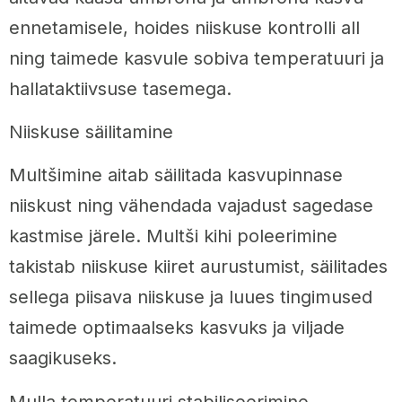
ennetamisele, hoides niiskuse kontrolli all
ning taimede kasvule sobiva temperatuuri ja
hallataktiivsuse tasemega.
Niiskuse säilitamine
Multšimine aitab säilitada kasvupinnase
niiskust ning vähendada vajadust sagedase
kastmise järele. Multši kihi poleerimine
takistab niiskuse kiiret aurustumist, säilitades
sellega piisava niiskuse ja luues tingimused
taimede optimaalseks kasvuks ja viljade
saagikuseks.
Mulla temperatuuri stabiliseerimine