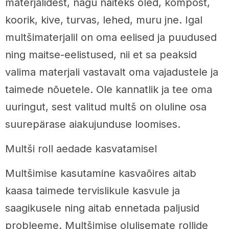
materjalidest, nagu näiteks õled, kompost,
koorik, kive, turvas, lehed, muru jne. Igal
multšimaterjalil on oma eelised ja puudused
ning maitse-eelistused, nii et sa peaksid
valima materjali vastavalt oma vajadustele ja
taimede nõuetele. Ole kannatlik ja tee oma
uuringut, sest valitud multš on oluline osa
suurepärase aiakujunduse loomises.
Multši roll aedade kasvatamisel
Multšimise kasutamine kasvaõires aitab
kaasa taimede tervislikule kasvule ja
saagikusele ning aitab ennetada paljusid
probleeme. Multšimise olulisemate rollide