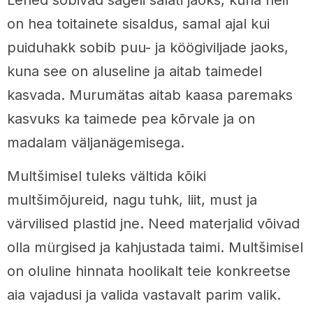
Lehed sobivad sageli salati jaoks, kuna neil
on hea toitainete sisaldus, samal ajal kui
puiduhakk sobib puu- ja köögiviljade jaoks,
kuna see on aluseline ja aitab taimedel
kasvada. Murumätas aitab kaasa paremaks
kasvuks ka taimede pea kõrvale ja on
madalam väljanägemisega.
Multšimisel tuleks vältida kõiki
multšimõjureid, nagu tuhk, liit, must ja
värvilised plastid jne. Need materjalid võivad
olla mürgised ja kahjustada taimi. Multšimisel
on oluline hinnata hoolikalt teie konkreetse
aia vajadusi ja valida vastavalt parim valik.