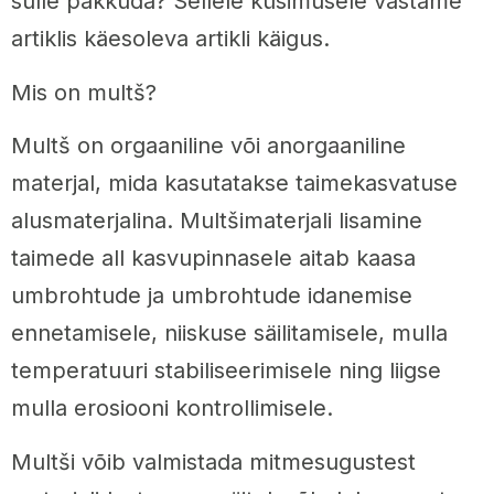
sulle pakkuda? Sellele küsimusele vastame
artiklis käesoleva artikli käigus.
Mis on multš?
Multš on orgaaniline või anorgaaniline
materjal, mida kasutatakse taimekasvatuse
alusmaterjalina. Multšimaterjali lisamine
taimede all kasvupinnasele aitab kaasa
umbrohtude ja umbrohtude idanemise
ennetamisele, niiskuse säilitamisele, mulla
temperatuuri stabiliseerimisele ning liigse
mulla erosiooni kontrollimisele.
Multši võib valmistada mitmesugustest