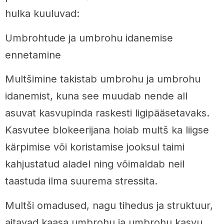
hulka kuuluvad:
Umbrohtude ja umbrohu idanemise
ennetamine
Multšimine takistab umbrohu ja umbrohu
idanemist, kuna see muudab nende all
asuvat kasvupinda raskesti ligipääsetavaks.
Kasvutee blokeerijana hoiab multš ka liigse
kärpimise või koristamise jooksul taimi
kahjustatud aladel ning võimaldab neil
taastuda ilma suurema stressita.
Multši omadused, nagu tihedus ja struktuur,
aitavad kaasa umbrohu ja umbrohu kasvu