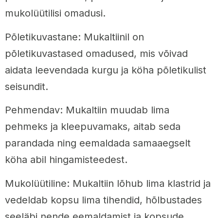
mukolüütilisi omadusi.
Põletikuvastane: Mukaltiinil on
põletikuvastased omadused, mis võivad
aidata leevendada kurgu ja köha põletikulist
seisundit.
Pehmendav: Mukaltiin muudab lima
pehmeks ja kleepuvamaks, aitab seda
parandada ning eemaldada samaaegselt
köha abil hingamisteedest.
Mukolüütiline: Mukaltiin lõhub lima klastrid ja
vedeldab kopsu lima tihendid, hõlbustades
seeläbi nende eemaldamist ja kopsude