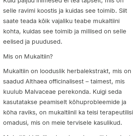
Kuid paljud inimesed ei tea täpselt, mis on
selle ravimi koostis ja kuidas see toimib. Siit
saate teada kõik vajaliku teabe mukaltiini
kohta, kuidas see toimib ja millised on selle
eelised ja puudused.
Mis on Mukaltiin?
Mukaltiin on looduslik herbalekstrakt, mis on
saadud Althaea officinalisest – taimest, mis
kuulub Malvaceae perekonda. Kuigi seda
kasutatakse peamiselt kõhuprobleemide ja
köha raviks, on mukaltiinil ka teisi terapeutilisi
omadusi, mis on meie tervisele kasulikud.