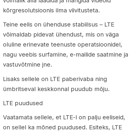
võimalik alla laadida ja mängida videoid
kõrgresolutsioonis ilma viivitusteta.
Teine eelis on ühenduse stabiilsus – LTE
võimaldab pidevat ühendust, mis on väga
oluline erinevate teenuste operatsioonidel,
nagu veebis surfamine, e-mailide saatmine ja
vastuvõtmine jne.
Lisaks sellele on LTE paberivaba ning
ümbritseval keskkonnal puudub mõju.
LTE puudused
Vaatamata sellele, et LTE-l on palju eeliseid,
on sellel ka mõned puudused. Esiteks, LTE