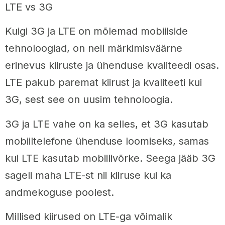
LTE vs 3G
Kuigi 3G ja LTE on mõlemad mobiilside
tehnoloogiad, on neil märkimisväärne
erinevus kiiruste ja ühenduse kvaliteedi osas.
LTE pakub paremat kiirust ja kvaliteeti kui
3G, sest see on uusim tehnoloogia.
3G ja LTE vahe on ka selles, et 3G kasutab
mobiiltelefone ühenduse loomiseks, samas
kui LTE kasutab mobiilivõrke. Seega jääb 3G
sageli maha LTE-st nii kiiruse kui ka
andmekoguse poolest.
Millised kiirused on LTE-ga võimalik