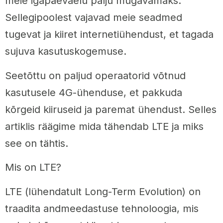
meie igapäevaelu palju mugavamaks.
Sellegipoolest vajavad meie seadmed
tugevat ja kiiret internetiühendust, et tagada
sujuva kasutuskogemuse.
Seetõttu on paljud operaatorid võtnud
kasutusele 4G-ühenduse, et pakkuda
kõrgeid kiiruseid ja paremat ühendust. Selles
artiklis räägime mida tähendab LTE ja miks
see on tähtis.
Mis on LTE?
LTE (lühendatult Long-Term Evolution) on
traadita andmeedastuse tehnoloogia, mis