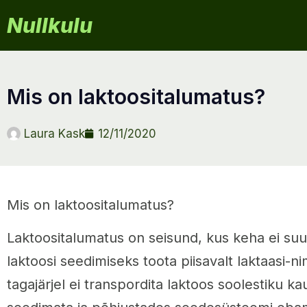
Nullkulu
mis on laktoositalumatus?
Laura Kask
12/11/2020
Mis on laktoositalumatus?
Laktoositalumatus on seisund, kus keha ei su
laktoosi seedimiseks toota piisavalt laktaasi-n
tagajärjel ei transpordita laktoos soolestiku ka