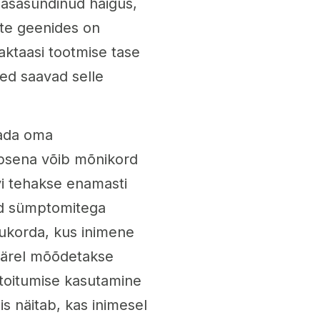
kaasasündinud haigus,
te geenides on
aktaasi tootmise tase
sed saavad selle
tada oma
apsena võib mõnikord
vi tehakse enamasti
ud sümptomitega
ukorda, kus inimene
ejärel mõõdetakse
toitumise kasutamine
s näitab, kas inimesel