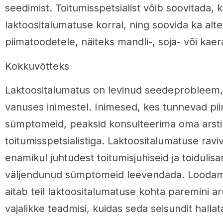
seedimist. Toitumisspetsialist võib soovitada, ku
laktoositalumatuse korral, ning soovida ka alte
piimatoodetele, näiteks mandli-, soja- või kaer
Kokkuvõtteks
Laktoositalumatus on levinud seedeprobleem, 
vanuses inimestel. Inimesed, kes tunnevad pi
sümptomeid, peaksid konsulteerima oma arsti
toitumisspetsialistiga. Laktoositalumatuse raviv
enamikul juhtudest toitumisjuhiseid ja toidulisa
väljendunud sümptomeid leevendada. Loodame
aitab teil laktoositalumatuse kohta paremini ar
vajalikke teadmisi, kuidas seda seisundit hallat