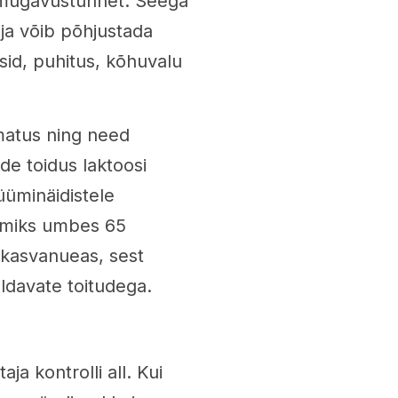
amugavustunnet. Seega
 ja võib põhjustada
id, puhitus, kõhuvalu
umatus ning need
de toidus laktoosi
üüminäidistele
, miks umbes 65
iskasvanueas, sest
ldavate toitudega.
ja kontrolli all. Kui