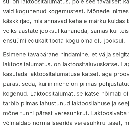
sul on laktoositalumatus, pole see tavaliselt 
vaid kogunenud kogemustest. Mõnede inimes
käskkirjad, mis annavad kehale märku kuidas l
võiks aastate jooksul kahaneda, samas kui tei
ensüümi edukalt toota kogu oma elu jooksul.
Esimene tavapärane hindamine, et välja selgi
laktoositalumatus, on laktoositaluvuskatse. L
kasutada laktoositalumatuse katset, aga proo
pärast seda, kui inimene on piimas põhjustat
kogenud. Laktoositalumatuse katse hõlmab ol
tarbib piimas lahustunud laktoosilahuse ja se
mõne tunni pärast veresuhkrut. Laktoosivaba 
võimaldab normaliseerida veresuhkru taset, mi