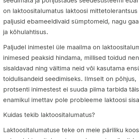
seedimata ja põhjustades seedesüsteemi eb
on laktoositalumatus laktoosi mittetolerantsus
paljusid ebameeldivaid sümptomeid, nagu gaas
ja kõhulahtisus.
Paljudel inimestel üle maailma on laktoosital
inimesed peaksid hindama, millised toidud nen
sisaldavad ning vältima neid või kasutama ens
toidulisandeid seedimiseks. Ilmselt on põhjus
protsenti inimestest ei suuda piima tarbida tä
enamikul imettav pole probleeme laktoosi sisa
Kuidas tekib laktoositalumatus?
Laktoositalumatuse teke on meie päriliku koosta