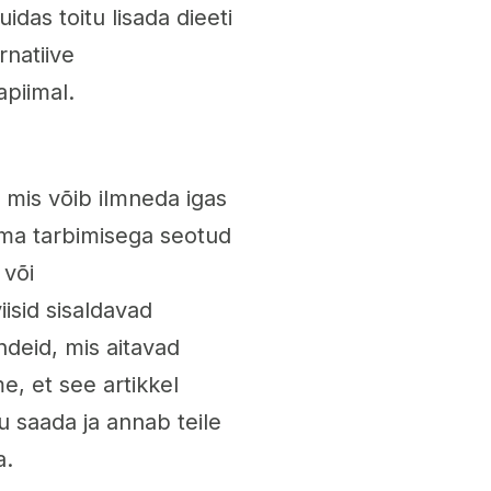
idas toitu lisada dieeti
rnatiive
apiimal.
mis võib ilmneda igas
ima tarbimisega seotud
 või
iisid sisaldavad
ndeid, mis aitavad
, et see artikkel
u saada ja annab teile
a.