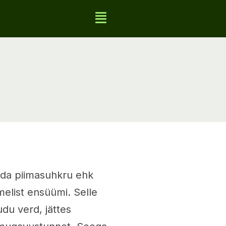
uda piimasuhkru ehk
imelist ensüümi. Selle
udu verd, jättes