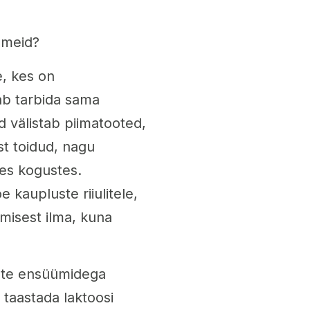
omeid?
e, kes on
ab tarbida sama
d välistab piimatooted,
t toidud, nagu
tes kogustes.
kaupluste riiulitele,
imisest ilma, kuna
vate ensüümidega
d taastada laktoosi