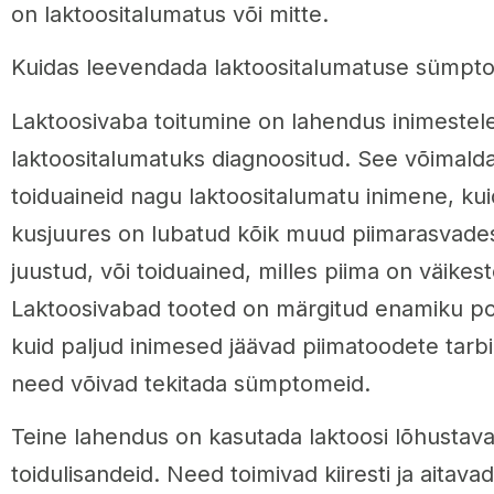
on laktoositalumatus või mitte.
Kuidas leevendada laktoositalumatuse sümpt
Laktoosivaba toitumine on lahendus inimestel
laktoositalumatuks diagnoositud. See võimald
toiduaineid nagu laktoositalumatu inimene, kui
kusjuures on lubatud kõik muud piimarasvades
juustud, või toiduained, milles piima on väikes
Laktoosivabad tooted on märgitud enamiku poe 
kuid paljud inimesed jäävad piimatoodete tarb
need võivad tekitada sümptomeid.
Teine lahendus on kasutada laktoosi lõhusta
toidulisandeid. Need toimivad kiiresti ja aitava