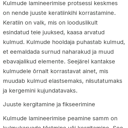
Kulmude lamineerimise protsessi keskmes
on nende juuste keratiinkihi korrastamine.
Keratiin on valk, mis on looduslikult
esindatud teie juuksed, kaasa arvatud
kulmud. Kulmude hooldaja puhastab kulmud,
et eemaldada surnud naharakud ja muud
ebavajalikud elemente. Seejärel kantakse
kulmudele õrnalt korrastavat ainet, mis
muudab kulmud elastsemaks, niisutatumaks
ja kergemini kujundatavaks.
Juuste kergitamine ja fikseerimine
Kulmude lamineerimise peamine samm on
kulmukarvade tõstmine või kergitamine. See