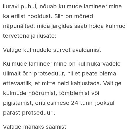
iluravi puhul, nõuab kulmude lamineerimine
ka erilist hooldust. Siin on mõned
näpunäited, mida järgides saab hoida kulmud
tervetena ja ilusate:
Vältige kulmudele survet avaldamist
Kulmude lamineerimine on kulmukarvadele
ülimalt õrn protseduur, nii et peate olema
ettevaatlik, et mitte neid kahjustada. Vältige
kulmude hõõrumist, tõmblemist või
pigistamist, eriti esimese 24 tunni jooksul
pärast protseduuri.
Vältige märjaks saamist