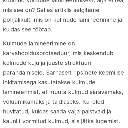
kuulnud kulmude lamineerimisest, aga ei tea,
mis see on? Selles artiklis selgitame
põhjalikult, mis on kulmude lamineerimine ja
kuidas see töötab.
Kulmude lamineerimine on
karvahooldusprotseduur, mis keskendub
kulmude kuju ja juuste struktuuri
parandamisele. Sarnaselt ripsmete keemilise
lokitamisega kasutatakse kulmude
lamineerimist, et muuta kulmud säravamaks,
volüümikamaks ja täidlaseks. Kui oled
huvitatud, kuidas saada välja paistvaid ja
kaunilt vormitud kulmud, siis jätka lugemist.