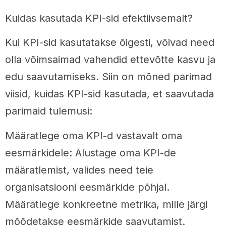
Kuidas kasutada KPI-sid efektiivsemalt?
Kui KPI-sid kasutatakse õigesti, võivad need
olla võimsaimad vahendid ettevõtte kasvu ja
edu saavutamiseks. Siin on mõned parimad
viisid, kuidas KPI-sid kasutada, et saavutada
parimaid tulemusi:
Määratlege oma KPI-d vastavalt oma
eesmärkidele: Alustage oma KPI-de
määratlemist, valides need teie
organisatsiooni eesmärkide põhjal.
Määratlege konkreetne metrika, mille järgi
mõõdetakse eesmärkide saavutamist.