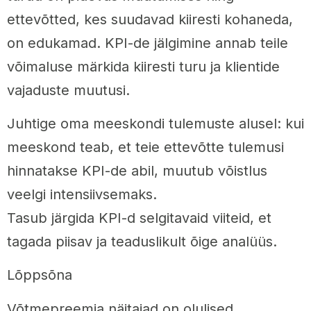
ettevõtted, kes suudavad kiiresti kohaneda,
on edukamad. KPI-de jälgimine annab teile
võimaluse märkida kiiresti turu ja klientide
vajaduste muutusi.
Juhtige oma meeskondi tulemuste alusel: kui
meeskond teab, et teie ettevõtte tulemusi
hinnatakse KPI-de abil, muutub võistlus
veelgi intensiivsemaks.
Tasub järgida KPI-d selgitavaid viiteid, et
tagada piisav ja teaduslikult õige analüüs.
Lõppsõna
Võtmepreemia näitajad on olulised