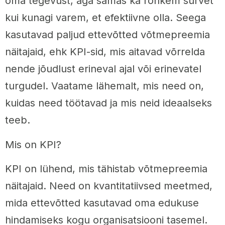
oma tegevust, aga samas ka rohkem survet
kui kunagi varem, et efektiivne olla. Seega
kasutavad paljud ettevõtted võtmepreemia
näitajaid, ehk KPI-sid, mis aitavad võrrelda
nende jõudlust erineval ajal või erinevatel
turgudel. Vaatame lähemalt, mis need on,
kuidas need töötavad ja mis neid ideaalseks
teeb.
Mis on KPI?
KPI on lühend, mis tähistab võtmepreemia
näitajaid. Need on kvantitatiivsed meetmed,
mida ettevõtted kasutavad oma edukuse
hindamiseks kogu organisatsiooni tasemel.