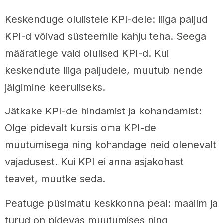
Keskenduge olulistele KPI-dele: liiga paljud
KPI-d võivad süsteemile kahju teha. Seega
määratlege vaid olulised KPI-d. Kui
keskendute liiga paljudele, muutub nende
jälgimine keeruliseks.
Jätkake KPI-de hindamist ja kohandamist:
Olge pidevalt kursis oma KPI-de
muutumisega ning kohandage neid olenevalt
vajadusest. Kui KPI ei anna asjakohast
teavet, muutke seda.
Peatuge püsimatu keskkonna peal: maailm ja
turud on pidevas muutumises ning