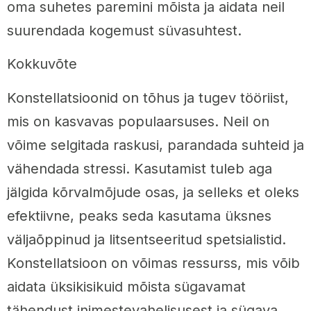
oma suhetes paremini mõista ja aidata neil
suurendada kogemust süvasuhtest.
Kokkuvõte
Konstellatsioonid on tõhus ja tugev tööriist,
mis on kasvavas populaarsuses. Neil on
võime selgitada raskusi, parandada suhteid ja
vähendada stressi. Kasutamist tuleb aga
jälgida kõrvalmõjude osas, ja selleks et oleks
efektiivne, peaks seda kasutama üksnes
väljaõppinud ja litsentseeritud spetsialistid.
Konstellatsioon on võimas ressurss, mis võib
aidata üksikisikuid mõista sügavamat
tähendust inimestevahelisusest ja sügava