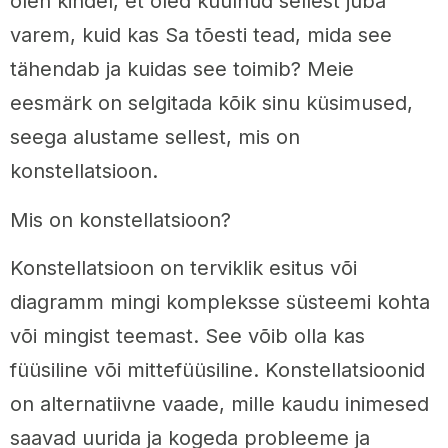
olen kindel, et oled kuulnud sellest juba
varem, kuid kas Sa tõesti tead, mida see
tähendab ja kuidas see toimib? Meie
eesmärk on selgitada kõik sinu küsimused,
seega alustame sellest, mis on
konstellatsioon.
Mis on konstellatsioon?
Konstellatsioon on terviklik esitus või
diagramm mingi kompleksse süsteemi kohta
või mingist teemast. See võib olla kas
füüsiline või mittefüüsiline. Konstellatsioonid
on alternatiivne vaade, mille kaudu inimesed
saavad uurida ja kogeda probleeme ja