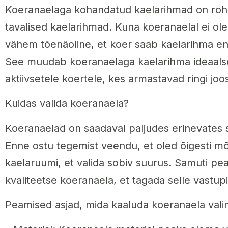
Koeranaelaga kohandatud kaelarihmad on rohk
tavalised kaelarihmad. Kuna koeranaelal ei ole 
vähem tõenäoline, et koer saab kaelarihma en
See muudab koeranaelaga kaelarihma ideaalse
aktiivsetele koertele, kes armastavad ringi joo
Kuidas valida koeranaela?
Koeranaelad on saadaval paljudes erinevates st
Enne ostu tegemist veendu, et oled õigesti m
kaelaruumi, et valida sobiv suurus. Samuti pe
kvaliteetse koeranaela, et tagada selle vastupi
Peamised asjad, mida kaaluda koeranaela valim