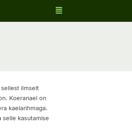
ellest ilmselt
 on. Koeranael on
era kaelarihmaga.
ja selle kasutamise