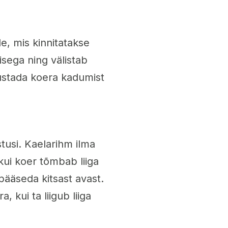
e, mis kinnitatakse
isega ning välistab
ustada koera kadumist
stusi. Kaelarihm ilma
ui koer tõmbab liiga
pääseda kitsast avast.
, kui ta liigub liiga