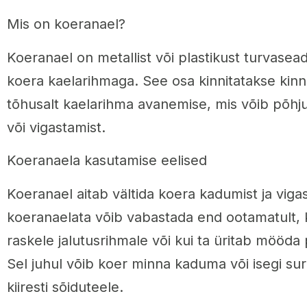
Mis on koeranael?
Koeranael on metallist või plastikust turvasead
koera kaelarihmaga. See osa kinnitatakse kinn
tõhusalt kaelarihma avanemise, mis võib põhj
või vigastamist.
Koeranaela kasutamise eelised
Koeranael aitab vältida koera kadumist ja viga
koeranaelata võib vabastada end ootamatult, k
raskele jalutusrihmale või kui ta üritab mööda 
Sel juhul võib koer minna kaduma või isegi surra
kiiresti sõiduteele.