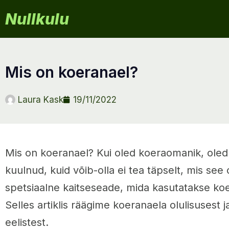
Nullkulu
mis on koeranael?
Laura Kask
19/11/2022
Mis on koeranael? Kui oled koeraomanik, oled s
kuulnud, kuid võib-olla ei tea täpselt, mis see
spetsiaalne kaitseseade, mida kasutatakse ko
Selles artiklis räägime koeranaela olulisusest 
eelistest.