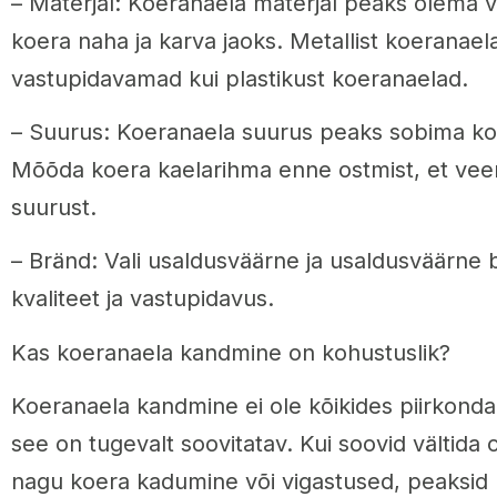
– Materjal: Koeranaela materjal peaks olema v
koera naha ja karva jaoks. Metallist koeranaela
vastupidavamad kui plastikust koeranaelad.
– Suurus: Koeranaela suurus peaks sobima ko
Mõõda koera kaelarihma enne ostmist, et veen
suurust.
– Bränd: Vali usaldusväärne ja usaldusväärne 
kvaliteet ja vastupidavus.
Kas koeranaela kandmine on kohustuslik?
Koeranaela kandmine ei ole kõikides piirkonda
see on tugevalt soovitatav. Kui soovid vältida 
nagu koera kadumine või vigastused, peaksid