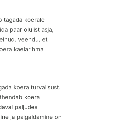
ab tagada koerale
ida paar olulist asja,
teinud, veendu, et
koera kaelarihma
gada koera turvalisust.
vähendab koera
daval paljudes
imine ja paigaldamine on