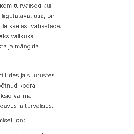
em turvalised kui
liigutatavat osa, on
da kaelast vabastada.
ks valikuks
sta ja mängida.
iilides ja suurustes.
õõtnud koera
aksid valima
davus ja turvalisus.
isel, on: