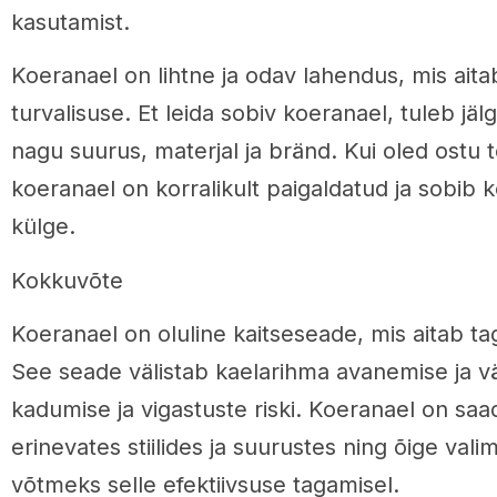
kasutamist.
Koeranael on lihtne ja odav lahendus, mis ait
turvalisuse. Et leida sobiv koeranael, tuleb jälg
nagu suurus, materjal ja bränd. Kui oled ostu 
koeranael on korralikult paigaldatud ja sobib 
külge.
Kokkuvõte
Koeranael on oluline kaitseseade, mis aitab ta
See seade välistab kaelarihma avanemise ja 
kadumise ja vigastuste riski. Koeranael on saa
erinevates stiilides ja suurustes ning õige val
võtmeks selle efektiivsuse tagamisel.