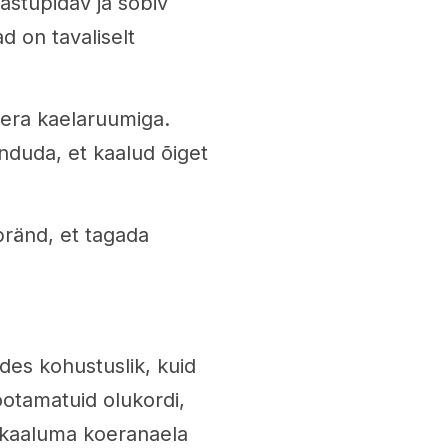
astupidav ja sobiv
d on tavaliselt
era kaelaruumiga.
duda, et kaalud õiget
bränd, et tagada
des kohustuslik, kuid
ootamatuid olukordi,
 kaaluma koeranaela