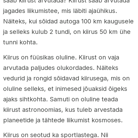
saab kiirust arvutada? Kiirust saab arvutada
jagades liikumistee, mis läbiti ajaühikus.
Näiteks, kui sõidad autoga 100 km kaugusele
ja selleks kulub 2 tundi, on kiirus 50 km ühe
tunni kohta.
Kiirus on füüsikas oluline. Kiirust on vaja
arvutada paljudes olukordades. Näiteks
vedurid ja rongid sõidavad kiirusega, mis on
oluline selleks, et inimesed jõuaksid õigeks
ajaks sihtkohta. Samuti on oluline teada
kiirust astronoomias, kus tuleb arvestada
planeetide ja tähtede liikumist kosmoses.
Kiirus on seotud ka sportlastega. Nii