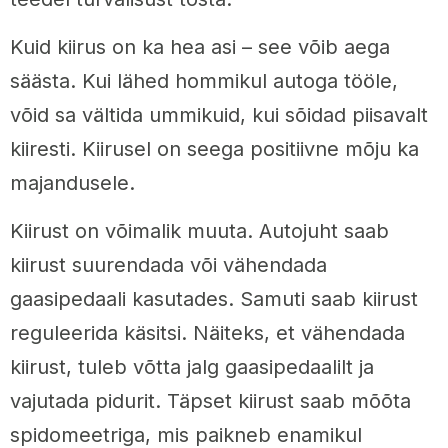
Kuid kiirus on ka hea asi – see võib aega
säästa. Kui lähed hommikul autoga tööle,
võid sa vältida ummikuid, kui sõidad piisavalt
kiiresti. Kiirusel on seega positiivne mõju ka
majandusele.
Kiirust on võimalik muuta. Autojuht saab
kiirust suurendada või vähendada
gaasipedaali kasutades. Samuti saab kiirust
reguleerida käsitsi. Näiteks, et vähendada
kiirust, tuleb võtta jalg gaasipedaalilt ja
vajutada pidurit. Täpset kiirust saab mõõta
spidomeetriga, mis paikneb enamikul