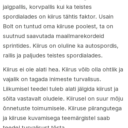
jalgpallis, korvpallis kui ka teistes
spordialades on kiirus tähtis faktor. Usain
Bolt on tuntud oma kiiruse poolest, ta on
suutnud saavutada maailmarekordeid
sprintides. Kiirus on oluline ka autospordis,
rallis ja paljudes teistes spordialades.
Kiirus ei ole alati hea. Kiirus võib olla ohtlik ja
vajalik on tagada inimeste turvalisus.
Liikumisel teedel tuleb alati jälgida kiirust ja
sõita vastavalt oludele. Kiirusel on suur mõju
õnnetuste toimumisele. Kiiruse piirangutega
ja kiiruse kuvamisega teemärgistel saab
teedel turvalisust tõsta.