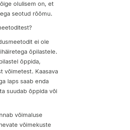
õige olulisem on, et
pega seotud rõõmu.
meetoditest?
dusmeetodit ei ole
häiretega õpilastele.
ilastel õppida,
st võimetest. Kaasava
ga laps saab enda
 ta suudab õppida või
annab võimaluse
rinevate võimekuste