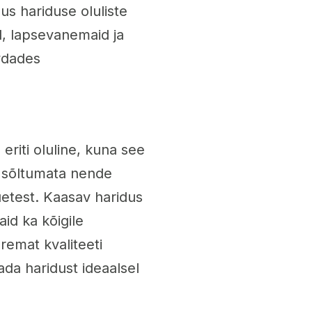
us hariduse oluliste
, lapsevanemaid ja
vdades
riti oluline, kuna see
, sõltumata nende
uetest. Kaasav haridus
aid ka kõigile
emat kvaliteeti
ada haridust ideaalsel