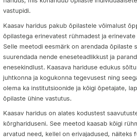
haridus, mis kohandub õpilaste individuaalsete
vastupidi.
Kaasav haridus pakub õpilastele võimalust õpp
õpilastega erinevatest rühmadest ja erinevat
Selle meetodi eesmärk on arendada õpilaste so
suurendada nende eneseteadlikkust ja paran
enesekindlust. Kaasava hariduse edukus sõltub
juhtkonna ja kogukonna tegevusest ning seeg
olema ka institutsioonide ja kõigi õpetajate, l
õpilaste ühine vastutus.
Kaasav haridus on alates kodustest saavutuste
kõrghariduseni. See meetod kaasab kõigi rühm
arvatud need, kellel on erivajadused, näiteks f