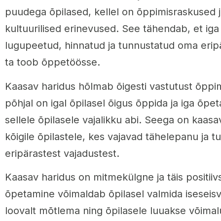
puudega õpilased, kellel on õppimisraskused j
kultuurilised erinevused. See tähendab, et iga
lugupeetud, hinnatud ja tunnustatud oma erip
ta toob õppetöösse.
Kaasav haridus hõlmab õigesti vastutust õppim
põhjal on igal õpilasel õigus õppida ja iga õp
sellele õpilasele vajalikku abi. Seega on kaas
kõigile õpilastele, kes vajavad tähelepanu ja t
eripärastest vajadustest.
Kaasav haridus on mitmekülgne ja täis positiiv
õpetamine võimaldab õpilasel valmida iseseisv
loovalt mõtlema ning õpilasele luuakse võima