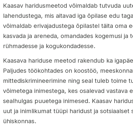
Kaasav haridusmeetod võimaldab tutvuda uute
lahendustega, mis aitavad iga õpilase edu ta
võimaldab erivajadustega õpilastel täita oma e
kasvada ja areneda, omandades kogemusi ja t
rühmadesse ja kogukondadesse.
Kaasava hariduse meetod rakendub ka igapäev
Paljudes töökohtades on koostöö, meeskonnat
mittediskrimineerimine ning seal tuleb toime tu
võimetega inimestega, kes osalevad vastava e
sealhulgas puuetega inimesed. Kaasav haridus
uut ja inimlikumat tüüpi haridust ja sotsiaalse
ühiskonnas.