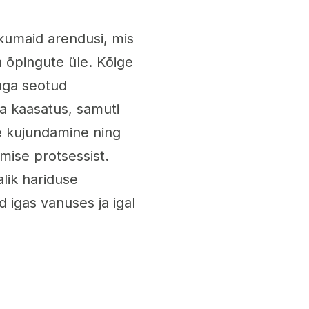
kumaid arendusi, mis
a õpingute üle. Kõige
raga seotud
a kaasatus, samuti
se kujundamine ning
mise protsessist.
lik hariduse
 igas vanuses ja igal