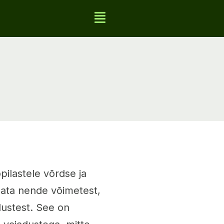
pilastele võrdse ja
ata nende võimetest,
adustest. See on