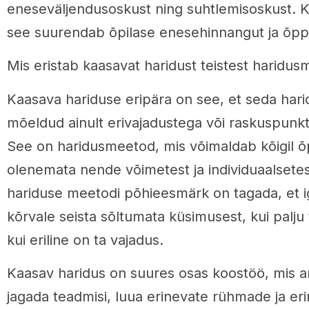
eneseväljendusoskust ning suhtlemisoskust. K
see suurendab õpilase enesehinnangut ja õp
Mis eristab kaasavat haridust teistest haridus
Kaasava hariduse eripära on see, et seda hari
mõeldud ainult erivajadustega või raskuspunkti
See on haridusmeetod, mis võimaldab kõigil õp
olenemata nende võimetest ja individuaalsete
hariduse meetodi põhieesmärk on tagada, et i
kõrvale seista sõltumata küsimusest, kui palju
kui eriline on ta vajadus.
Kaasav haridus on suures osas koostöö, mis 
jagada teadmisi, luua erinevate rühmade ja e