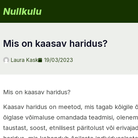
Nullkulu
mis on kaasav haridus?
Laura Kask
19/03/2023
Mis on kaasav haridus?
Kaasav haridus on meetod, mis tagab kõigile õ
õiglase võimaluse omandada teadmisi, olenem
taustast, soost, etnilisest päritolust või erivaj