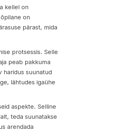
a kellel on
 õpilane on
ärasuse pärast, mida
ise protsessis. Selle
etaja peab pakkuma
av haridus suunatud
uge, lähtudes igaühe
seid aspekte. Selline
alt, teda suunatakse
lus arendada