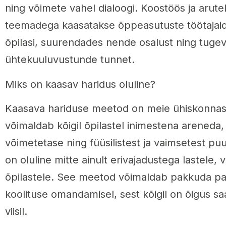
ning võimete vahel dialoogi. Koostöös ja arutel
teemadega kaasatakse õppeasutuste töötajaid
õpilasi, suurendades nende osalust ning tuge
ühtekuuluvustunde tunnet.
Miks on kaasav haridus oluline?
Kaasava hariduse meetod on meie ühiskonnas e
võimaldab kõigil õpilastel inimestena areneda
võimetetase ning füüsilistest ja vaimsetest pu
on oluline mitte ainult erivajadustega lastele, v
õpilastele. See meetod võimaldab pakkuda par
koolituse omandamisel, sest kõigil on õigus sa
viisil.