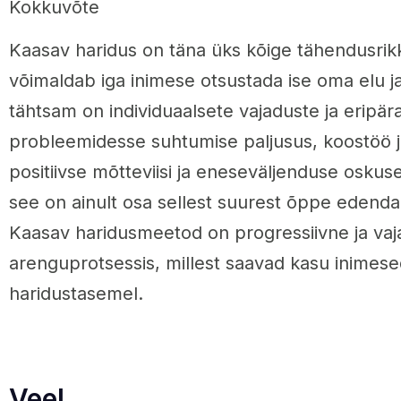
Kokkuvõte
Kaasav haridus on täna üks kõige tähendusrik
võimaldab iga inimese otsustada ise oma elu j
tähtsam on individuaalsete vajaduste ja eripä
probleemidesse suhtumise paljusus, koostöö j
positiivse mõtteviisi ja eneseväljenduse osku
see on ainult osa sellest suurest õppe edenda
Kaasav haridusmeetod on progressiivne ja vaja
arenguprotsessis, millest saavad kasu inimesed
haridustasemel.
Veel.