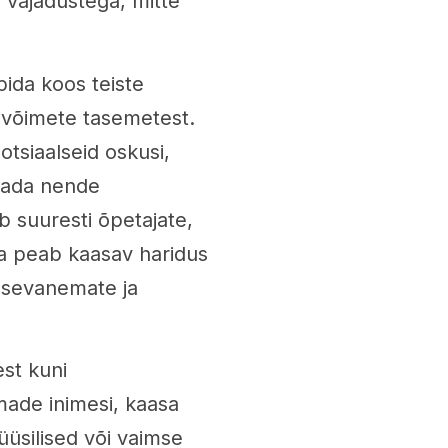
 vajadustega, mitte
ida koos teiste
e võimete tasemetest.
tsiaalseid oskusi,
dada nende
 suuresti õpetajate,
a peab kaasav haridus
apsevanemate ja
st kuni
ade inimesi, kaasa
üüsilised või vaimse