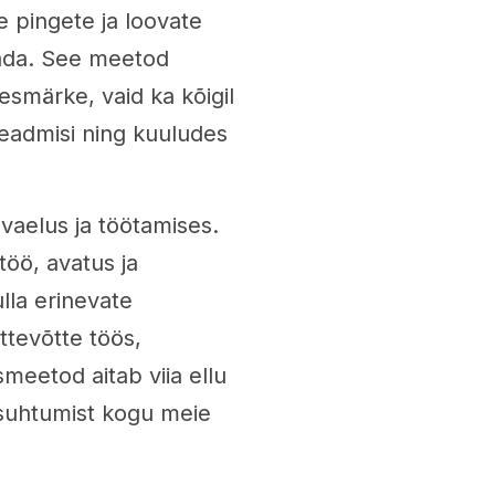
 pingete ja loovate
gada. See meetod
esmärke, vaid ka kõigil
eadmisi ning kuuludes
aelus ja töötamises.
öö, avatus ja
lla erinevate
ttevõtte töös,
meetod aitab viia ellu
t suhtumist kogu meie