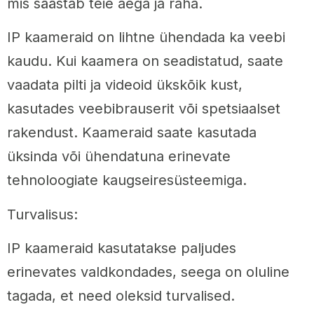
mis säästab teie aega ja raha.
IP kaameraid on lihtne ühendada ka veebi
kaudu. Kui kaamera on seadistatud, saate
vaadata pilti ja videoid ükskõik kust,
kasutades veebibrauserit või spetsiaalset
rakendust. Kaameraid saate kasutada
üksinda või ühendatuna erinevate
tehnoloogiate kaugseiresüsteemiga.
Turvalisus:
IP kaameraid kasutatakse paljudes
erinevates valdkondades, seega on oluline
tagada, et need oleksid turvalised.