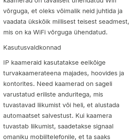
kaamerad on tavaliselt ühendatud Wifi
võrguga, et oleks võimalik neid juhtida ja
vaadata ükskõik millisest teisest seadmest,
mis on ka WiFi võrguga ühendatud.
Kasutusvaldkonnad
IP kaameraid kasutatakse eelkõige
turvakaamerateena majades, hoovides ja
kontorites. Need kaamerad on sageli
varustatud eriliste anduritega, mis
tuvastavad liikumist või heli, et alustada
automaatset salvestust. Kui kaamera
tuvastab liikumist, saadetakse signaal
omaniku mobiiltelefonile, et ta saaks