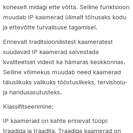
koheselt midagi ette võtta. Selline funktsioon
muudab IP kaamerad ülimalt tõhusaks kodu
ja ettevõtte turvalisuse tagamisel.
Erinevalt traditsioonilistest kaameratest
suudavad IP kaamerad salvestada
kvaliteetset videot ka hämaras keskkonnas.
Selline võimekus muudab need kaamerad
täiuslikuks valikuks tööstuslikeks, tervishoiu-
ja haridusasutusteks.
Klassifitseerimine:
IP kaameraid on kahte erinevat tüüpi:
traadiga ja traadita. Traadiga kaamerad on