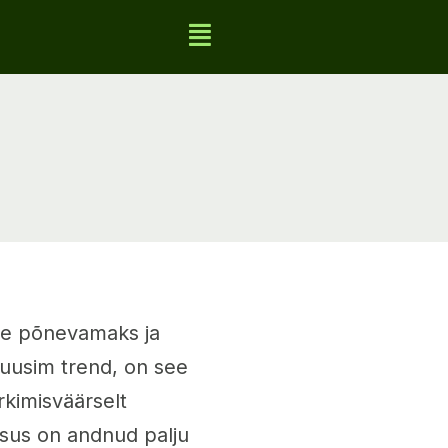
ige põnevamaks ja
 uusim trend, on see
kimisväärselt
rsus on andnud palju