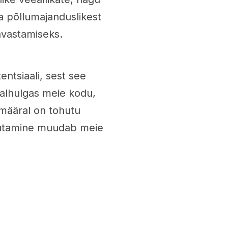
ka põllumajanduslikest
avastamiseks.
entsiaali, sest see
ealhulgas meie kodu,
 määral on tohutu
asutamine muudab meie