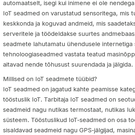
automaatselt, isegi kui inimene ei ole nendega
IoT seadmed on varustatud sensoritega, mis 
keskkonda ja koguvad andmeid, mis saadetaks
serveritele ja töödeldakse suurtes andmebaas
seadmete lahutamatu ühendusele internetiga
tehnoloogiaseadmed vastata teatud masinõppe
aitavad nende tõhusust suurendada ja jälgida.
Millised on IoT seadmete tüübid?
IoT seadmed on jagatud kahte peamisse kategoo
tööstuslik IoT. Tarbitaja IoT seadmed on seotu
seadmeid nagu nutikas termostaat, nutikas luk
süsteem. Tööstuslikud IoT-seadmed on osa too
sisaldavad seadmeid nagu GPS-jälgijad, masin