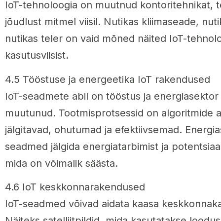
IoT-tehnoloogia on muutnud kontoritehnikat, t
jõudlust mitmel viisil. Nutikas kliimaseade, nut
nutikas teler on vaid mõned näited IoT-tehnol
kasutusviisist.
4.5 Tööstuse ja energeetika IoT rakendused
IoT-seadmete abil on tööstus ja energiasekto
muutunud. Tootmisprotsessid on algoritmide a
jälgitavad, ohutumad ja efektiivsemad. Energia
seadmed jälgida energiatarbimist ja potentsiaa
mida on võimalik säästa.
4.6 IoT keskkonnarakendused
IoT-seadmed võivad aidata kaasa keskkonnaka
Näiteks satelliitpildid, mida kasutatakse loodus