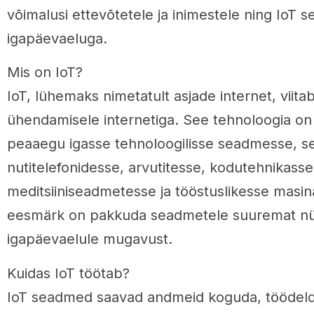
võimalusi ettevõtetele ja inimestele ning IoT s
igapäevaeluga.
Mis on IoT?
IoT, lühemaks nimetatult asjade internet, viit
ühendamisele internetiga. See tehnoloogia on 
peaaegu igasse tehnoloogilisse seadmesse, s
nutitelefonidesse, arvutitesse, kodutehnikasse
meditsiiniseadmetesse ja tööstuslikesse masin
eesmärk on pakkuda seadmetele suuremat nüt
igapäevaelule mugavust.
Kuidas IoT töötab?
IoT seadmed saavad andmeid koguda, töödeld