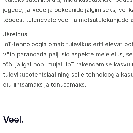
jõgede, järvede ja ookeanide jälgimiseks, või 
töödest tulenevate vee- ja metsatulekahjude 
Järeldus
IoT-tehnoloogia omab tulevikus eriti elevat pot
võib parandada paljusid aspekte meie elus, s
tööl ja igal pool mujal. IoT rakendamise kasvu
tulevikupotentsiaal ning selle tehnoloogia k
elu lihtsamaks ja tõhusamaks.
Veel.