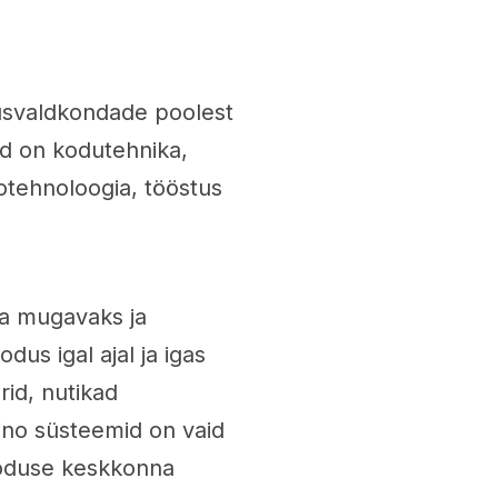
usvaldkondade poolest
ed on kodutehnika,
nfotehnoloogia, tööstus
a mugavaks ja
dus igal ajal ja igas
rid, nutikad
ino süsteemid on vaid
oduse keskkonna