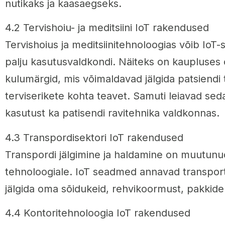
nutikaks ja kaasaegseks.
4.2 Tervishoiu- ja meditsiini IoT rakendused
Tervishoius ja meditsiinitehnoloogias võib IoT-
palju kasutusvaldkondi. Näiteks on kaupluses
kulumärgid, mis võimaldavad jälgida patsiendi t
terviserikete kohta teavet. Samuti leiavad se
kasutust ka patisendi ravitehnika valdkonnas.
4.3 Transpordisektori IoT rakendused
Transpordi jälgimine ja haldamine on muutunud
tehnoloogiale. IoT seadmed annavad transpor
jälgida oma sõidukeid, rehvikoormust, pakkide tu
4.4 Kontoritehnoloogia IoT rakendused