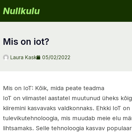
Nullkulu
mis on iot?
Laura Kask
05/02/2022
Mis on IoT: Kõik, mida peate teadma
IoT on viimastel aastatel muutunud üheks kõ
kiiremini kasvavaks valdkonnaks. Ehkki IoT on
tulevikutehnoloogia, mis muudab meie elu mär
lihtsamaks. Selle tehnoloogia kasvav populaa