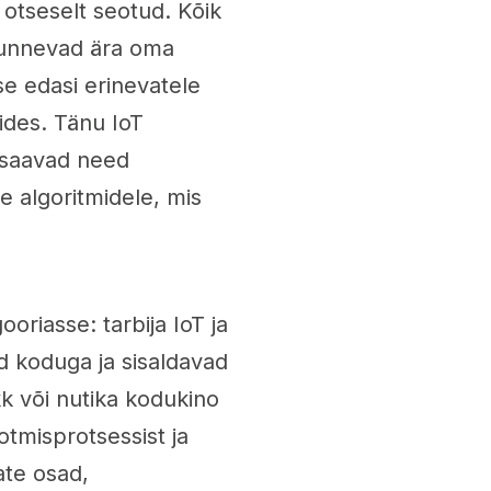
 otseselt seotud. Kõik
tunnevad ära oma
e edasi erinevatele
ides. Tänu IoT
 saavad need
 algoritmidele, mis
riasse: tarbija IoT ja
d koduga ja sisaldavad
k või nutika kodukino
tmisprotsessist ja
ate osad,