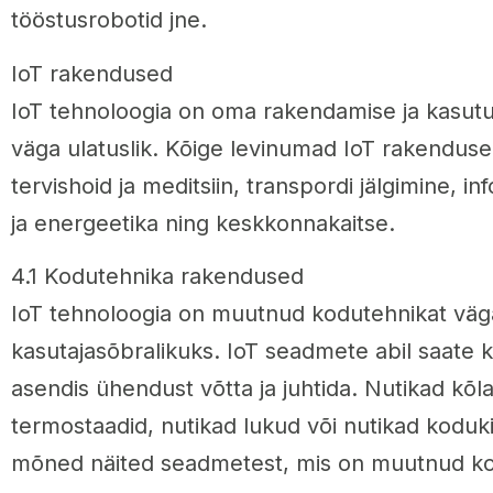
tööstusrobotid jne.
IoT rakendused
IoT tehnoloogia on oma rakendamise ja kasut
väga ulatuslik. Kõige levinumad IoT rakendus
tervishoid ja meditsiin, transpordi jälgimine, i
ja energeetika ning keskkonnakaitse.
4.1 Kodutehnika rakendused
IoT tehnoloogia on muutnud kodutehnikat väg
kasutajasõbralikuks. IoT seadmete abil saate ko
asendis ühendust võtta ja juhtida. Nutikad kõla
termostaadid, nutikad lukud või nutikad koduk
mõned näited seadmetest, mis on muutnud k