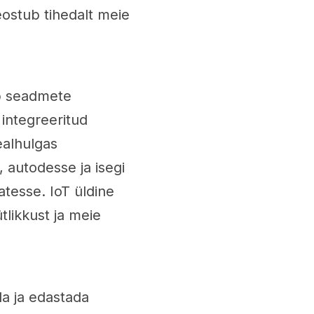
eostub tihedalt meie
ab seadmete
integreeritud
ealhulgas
, autodesse ja isegi
atesse. IoT üldine
likkust ja meie
a ja edastada