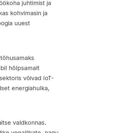
öökoha juhtimist ja
ikas kohvimasin ja
oogia uuest
r tõhusamaks
bil hõlpsamalt
sektoris võivad IoT-
lset energiahulka,
itse valdkonnas.
like veeallikate, nagu