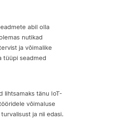
seadmete abil olla
 olemas nutikad
ervist ja võimalike
da tüüpi seadmed
 lihtsamaks tänu IoT-
tööridele võimaluse
rvalisust ja nii edasi.